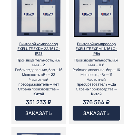
Винтовой компрессор
Винтовой компрессор
EXELUTE EXDM 22/16 LC-
EXELUTE EXPM 11/16 LC-
IP23
IP54
Производительность, м3/
Производительность, м3/
мин
— 2
мин
— 0.8
Рабочее давление, бар
— 16
Рабочее давление, бар
— 16
Мощность, кВт
— 22
Мощность, кВт
— 11
Частотный
Частотный
преобразователь
— Нет
преобразователь
— Да
Страна производства
—
Страна производства
—
Китай
Китай
351 233
₽
376 564
₽
ЗАКАЗАТЬ
ЗАКАЗАТЬ