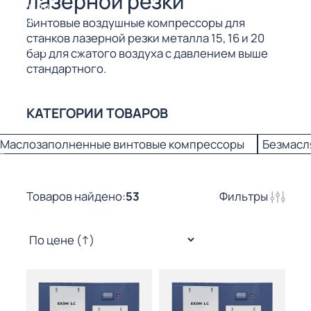
лазерной резки
СОРЫ ДЛЯ
 РЕЗКИ
Винтовые воздушные компрессоры для
станков лазерной резки металла 15, 16 и 20
ЕНЧАТЫЕ
бар для сжатого воздуха с давлением выше
Е
стандартного.
СОРЫ
ЫЕ
КАТЕГОРИИ ТОВАРОВ
Маслозаполненные винтовые компрессоры
Безмасл
ЫЕ
 СУХИМ
Товаров найдено:
53
Фильтры
РЫ (3-40
СОРЫ