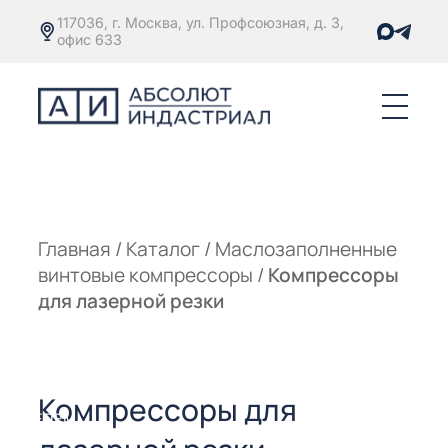
117036, г. Москва, ул. Профсоюзная, д. 3,
офис 633
Е
ОРЫ С
М
М
Главная
/
Каталог
/
Маслозаполненные
винтовые компрессоры
/
Компрессоры
Е
ОРЫ С
для лазерной резки
М
Е
ОРЫ С
Компрессоры для
ЫМ
ОВАТЕЛЕМ