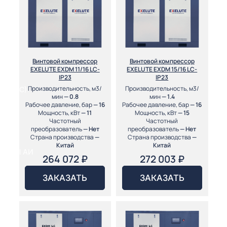
ГО
ГО
Винтовой компрессор
Винтовой компрессор
EXELUTE EXDM 11/16 LC-
EXELUTE EXDM 15/16 LC-
IP23
IP23
Производительность, м3/
Производительность, м3/
 (МКС)
мин
— 0.8
мин
— 1.4
Рабочее давление, бар
— 16
Рабочее давление, бар
— 16
Мощность, кВт
— 11
Мощность, кВт
— 15
Частотный
Частотный
преобразователь
— Нет
преобразователь
— Нет
Страна производства
—
Страна производства
—
Китай
Китай
АКТЫ АИ
264 072
₽
272 003
₽
ЗАКАЗАТЬ
ЗАКАЗАТЬ