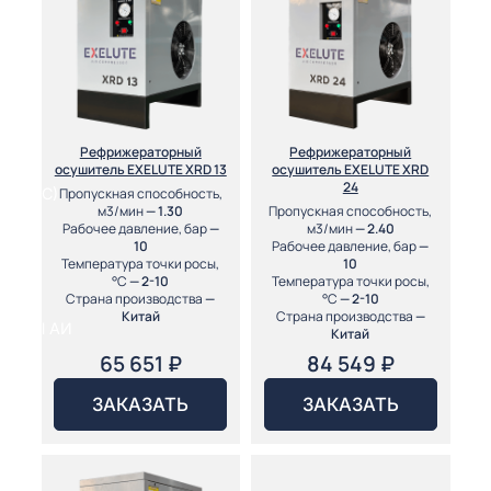
ГО
ГО
Рефрижераторный
Рефрижераторный
осушитель EXELUTE XRD 13
осушитель EXELUTE XRD
24
Пропускная способность,
 (МКС)
м3/мин
— 1.30
Пропускная способность,
Рабочее давление, бар
—
м3/мин
— 2.40
10
Рабочее давление, бар
—
Температура точки росы,
10
°С
— 2-10
Температура точки росы,
Страна производства
—
°С
— 2-10
Китай
Страна производства
—
АКТЫ АИ
Китай
65 651
₽
84 549
₽
ЗАКАЗАТЬ
ЗАКАЗАТЬ