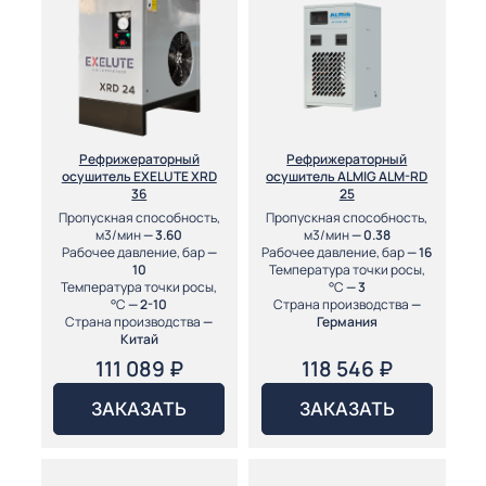
Рефрижераторный
Рефрижераторный
осушитель EXELUTE XRD
осушитель ALMIG ALM-RD
36
25
Пропускная способность,
Пропускная способность,
м3/мин
— 3.60
м3/мин
— 0.38
Рабочее давление, бар
—
Рабочее давление, бар
— 16
10
Температура точки росы,
Температура точки росы,
°С
— 3
°С
— 2-10
Страна производства
—
Страна производства
—
Германия
Китай
111 089
₽
118 546
₽
ЗАКАЗАТЬ
ЗАКАЗАТЬ