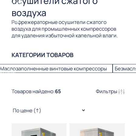
осушители сжатого
СОРЫ ДЛЯ
 РЕЗКИ
воздуха
Рефрежераторные осушители сжатого
ЕНЧАТЫЕ
Е
воздуха для промышленных компрессоров
СОРЫ
для удаления избыточной капельной влаги.
ЫЕ
КАТЕГОРИИ ТОВАРОВ
ЫЕ
Маслозаполненные винтовые компрессоры
Безмасл
 СУХИМ
РЫ (3-40
Товаров найдено:
65
Фильтры
СОРЫ