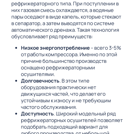
рефрижераторного типа. При поступлении в
них газовая смесь охлаждается, а водяные
пары оседают в виде капель, которые стекают
в сепаратор, а затем выводятся по системе
автоматического дренажа. Такая технология
обусловливает ряд преимуществ:
Низкое энергопотребление
– всего 3-5%
от работы компрессора. Именно по этой
причине большинство производств
оснащено рефрижераторными
осушителями.
Долговечность
. В этом типе
оборудования практически нет
движущихся частей, что делает его
устойчивым к износу и не требующим
частого обслуживания.
Доступность
. Широкий модельный ряд
рефрижераторных осушителей позволяет
подобрать подходящий вариант для
любого производства, от небольшой