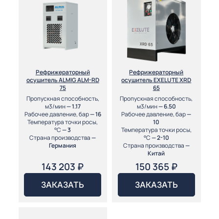
Рефрижераторный
Рефрижераторный
осушитель ALMIG ALM-RD
осушитель EXELUTE XRD
75
65
Пропускная способность,
Пропускная способность,
м3/мин
— 1.17
м3/мин
— 6.50
Рабочее давление, бар
— 16
Рабочее давление, бар
—
Температура точки росы,
10
°С
— 3
Температура точки росы,
Страна производства
—
°С
— 2-10
Германия
Страна производства
—
Китай
143 203
₽
150 365
₽
ЗАКАЗАТЬ
ЗАКАЗАТЬ