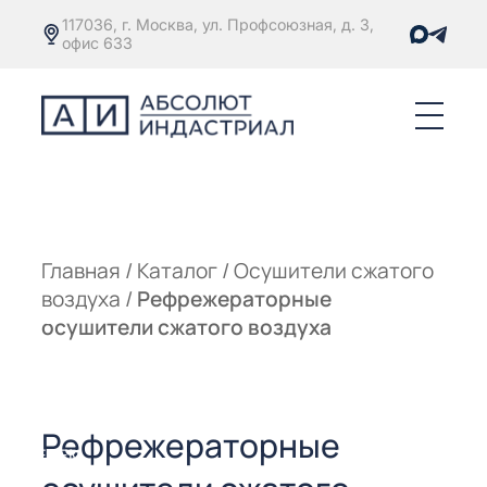
117036, г. Москва, ул. Профсоюзная, д. 3,
офис 633
Е
ОРЫ С
М
М
Главная
/
Каталог
/
Осушители сжатого
воздуха
/
Рефрежераторные
Е
ОРЫ С
осушители сжатого воздуха
М
Е
ОРЫ С
Рефрежераторные
ЫМ
ОВАТЕЛЕМ