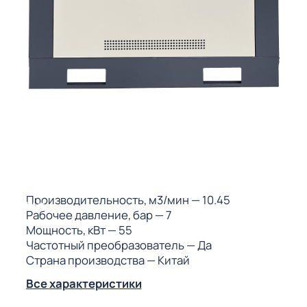
ГО
ГО
 (МКС)
Производительность, м3/мин
— 10.45
АКТЫ АИ
Рабочее давление, бар
— 7
Мощность, кВт
— 55
Частотный преобразователь
— Да
Страна производства
— Китай
Все характеристики