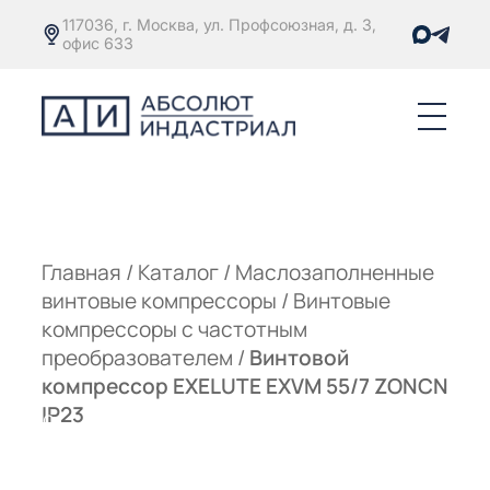
117036, г. Москва, ул. Профсоюзная, д. 3,
офис 633
Е
ОРЫ С
М
М
Главная
/
Каталог
/
Маслозаполненные
винтовые компрессоры
/
Винтовые
Е
ОРЫ С
компрессоры с частотным
преобразователем
/
Винтовой
М
компрессор EXELUTE EXVM 55/7 ZONCN
Е
IP23
ОРЫ С
ЫМ
ОВАТЕЛЕМ