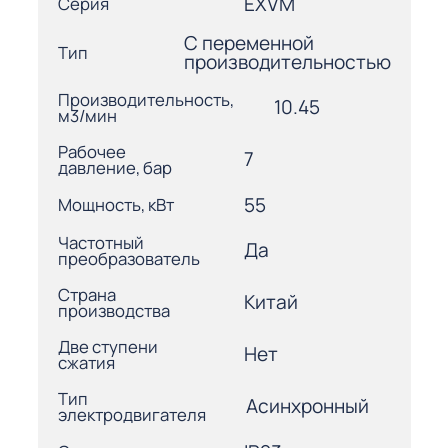
EXVM
Серия
С переменной
Тип
производительностью
Производительность,
10.45
м3/мин
Рабочее
7
давление, бар
55
Мощность, кВт
Частотный
Да
преобразователь
Страна
Китай
производства
Две ступени
Нет
сжатия
Тип
Асинхронный
электродвигателя