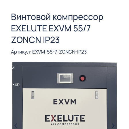
СОРЫ ДЛЯ
 РЕЗКИ
Винтовой компрессор
ЕНЧАТЫЕ
EXELUTE EXVM 55/7
Е
СОРЫ
ZONCN IP23
ЫЕ
Артикул: EXVM-55-7-ZONCN-IP23
ЫЕ
 СУХИМ
РЫ (3-40
СОРЫ