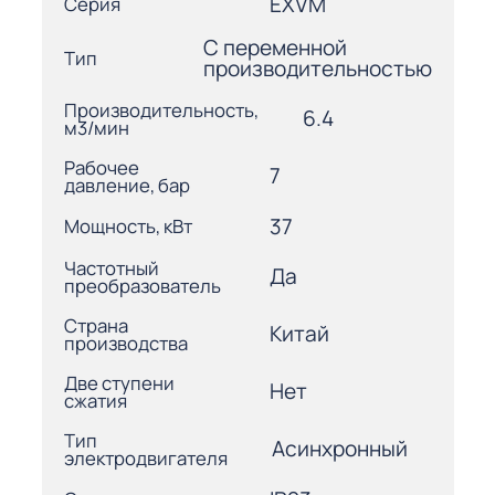
EXVM
Серия
С переменной
Тип
производительностью
Производительность,
6.4
м3/мин
Рабочее
7
давление, бар
37
Мощность, кВт
Частотный
Да
преобразователь
Страна
Китай
производства
Две ступени
Нет
сжатия
Тип
Асинхронный
электродвигателя