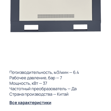
ГО
ГО
 (МКС)
Производительность, м3/мин
— 6.4
АКТЫ АИ
Рабочее давление, бар
— 7
Мощность, кВт
— 37
Частотный преобразователь
— Да
Страна производства
— Китай
Все характеристики