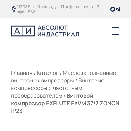
117036, г. Москва, ул. Профсоюзная, д. 3,
офис 633
Е
ОРЫ С
М
М
Главная
/
Каталог
/
Маслозаполненные
винтовые компрессоры
/
Винтовые
Е
ОРЫ С
компрессоры с частотным
преобразователем
/
Винтовой
М
компрессор EXELUTE EXVM 37/7 ZONCN
Е
IP23
ОРЫ С
ЫМ
ОВАТЕЛЕМ