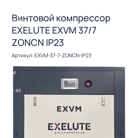
СОРЫ ДЛЯ
 РЕЗКИ
Винтовой компрессор
ЕНЧАТЫЕ
EXELUTE EXVM 37/7
Е
СОРЫ
ZONCN IP23
ЫЕ
Артикул: EXVM-37-7-ZONCN-IP23
ЫЕ
 СУХИМ
РЫ (3-40
СОРЫ