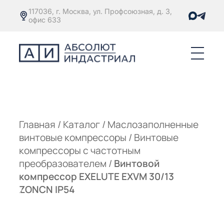
117036, г. Москва, ул. Профсоюзная, д. 3,
офис 633
Е
ОРЫ С
М
М
Главная
/
Каталог
/
Маслозаполненные
винтовые компрессоры
/
Винтовые
Е
ОРЫ С
компрессоры с частотным
преобразователем
/
Винтовой
М
компрессор EXELUTE EXVM 30/13
Е
ZONCN IP54
ОРЫ С
ЫМ
ОВАТЕЛЕМ