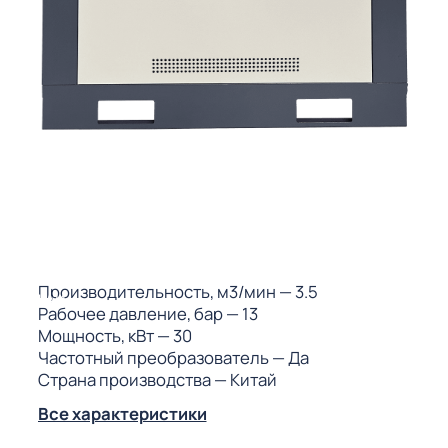
ГО
ГО
 (МКС)
Производительность, м3/мин
— 3.5
АКТЫ АИ
Рабочее давление, бар
— 13
Мощность, кВт
— 30
Частотный преобразователь
— Да
Страна производства
— Китай
Все характеристики