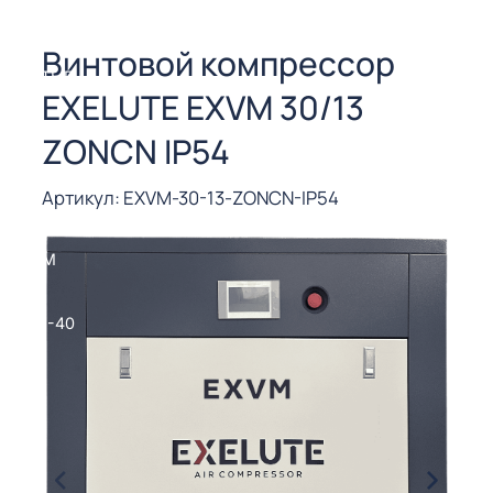
СОРЫ ДЛЯ
 РЕЗКИ
Винтовой компрессор
ЕНЧАТЫЕ
EXELUTE EXVM 30/13
Е
СОРЫ
ZONCN IP54
ЫЕ
Артикул: EXVM-30-13-ZONCN-IP54
ЫЕ
 СУХИМ
РЫ (3-40
СОРЫ