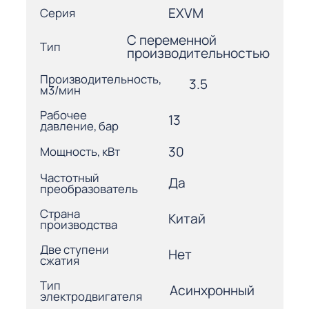
EXVM
Серия
С переменной
Тип
производительностью
Производительность,
3.5
м3/мин
Рабочее
13
давление, бар
30
Мощность, кВт
Частотный
Да
преобразователь
Страна
Китай
производства
Две ступени
Нет
сжатия
Тип
Асинхронный
электродвигателя