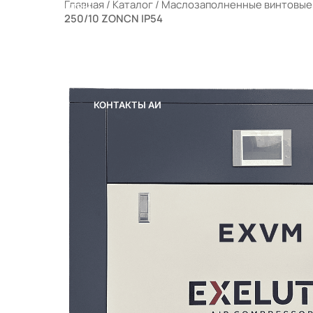
Главная
/
Каталог
/
Маслозаполненные винтовые
РАЛЬНЫЕ ФИЛЬТРЫ
250/10 ZONCN IP54
ЫЕ КОМПРЕССОРНЫЕ СТАНЦИИ (МКС)
 ПОРТФЕЛЕ
ОТРУДНИЧЕСТВО
КОНТАКТЫ
КОНТАКТЫ АИ