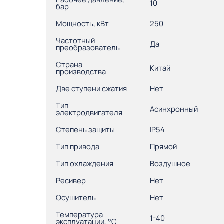
10
бар
Мощность, кВт
250
Частотный
Да
преобразователь
Страна
Китай
производства
Две ступени сжатия
Нет
Тип
Асинхронный
электродвигателя
Степень защиты
IP54
Тип привода
Прямой
Тип охлаждения
Воздушное
Ресивер
Нет
Осушитель
Нет
Температура
1-40
эксплуатации, °С