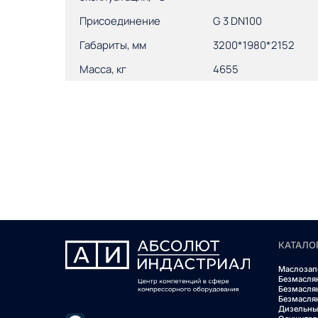
Присоединение
G 3 DN100
Габариты, мм
3200*1980*2152
Масса, кг
4655
КАТАЛО
Маслозап
Безмасля
Безмасля
Безмасля
Дизельны