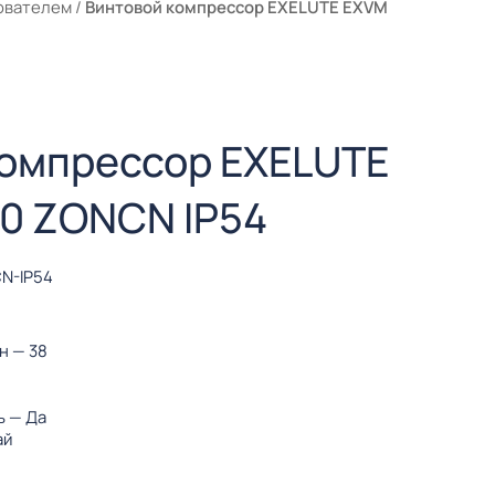
ователем
/
Винтовой компрессор EXELUTE EXVM
компрессор EXELUTE
0 ZONCN IP54
N-IP54
ин
— 38
ь
— Да
ай