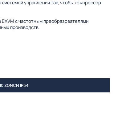
 системой управления так, чтобы компрессор
ов EXVM с частотным преобразователями
пных производств.
0 ZONCN IP54