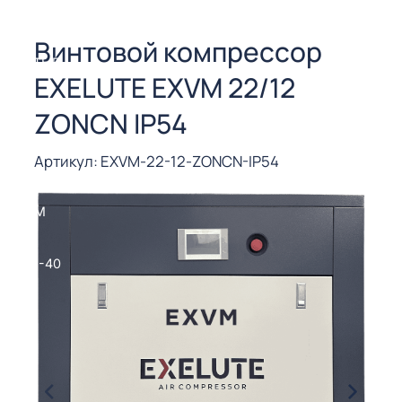
СОРЫ ДЛЯ
 РЕЗКИ
Винтовой компрессор
ЕНЧАТЫЕ
EXELUTE EXVM 22/12
Е
СОРЫ
ZONCN IP54
ЫЕ
Артикул: EXVM-22-12-ZONCN-IP54
ЫЕ
 СУХИМ
РЫ (3-40
СОРЫ