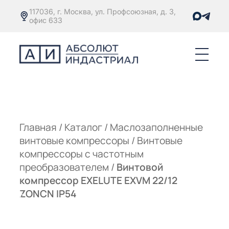
117036, г. Москва, ул. Профсоюзная, д. 3,
офис 633
Е
ОРЫ С
М
М
Главная
/
Каталог
/
Маслозаполненные
винтовые компрессоры
/
Винтовые
Е
ОРЫ С
компрессоры с частотным
преобразователем
/
Винтовой
М
компрессор EXELUTE EXVM 22/12
Е
ZONCN IP54
ОРЫ С
ЫМ
ОВАТЕЛЕМ