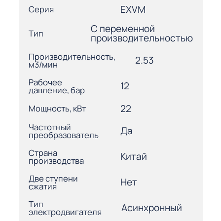
EXVM
Серия
С переменной
Тип
производительностью
Производительность,
2.53
м3/мин
Рабочее
12
давление, бар
22
Мощность, кВт
Частотный
Да
преобразователь
Страна
Китай
производства
Две ступени
Нет
сжатия
Тип
Асинхронный
электродвигателя