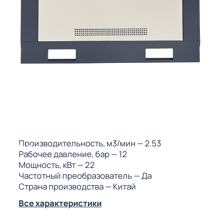
ГО
ГО
 (МКС)
Производительность, м3/мин
— 2.53
АКТЫ АИ
Рабочее давление, бар
— 12
Мощность, кВт
— 22
Частотный преобразователь
— Да
Страна производства
— Китай
Все характеристики