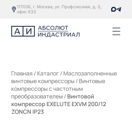
117036, г. Москва, ул. Профсоюзная, д. 3,
офис 633
Е
ОРЫ С
М
М
Главная
/
Каталог
/
Маслозаполненные
винтовые компрессоры
/
Винтовые
Е
ОРЫ С
компрессоры с частотным
преобразователем
/
Винтовой
М
компрессор EXELUTE EXVM 200/12
Е
ZONCN IP23
ОРЫ С
ЫМ
ОВАТЕЛЕМ