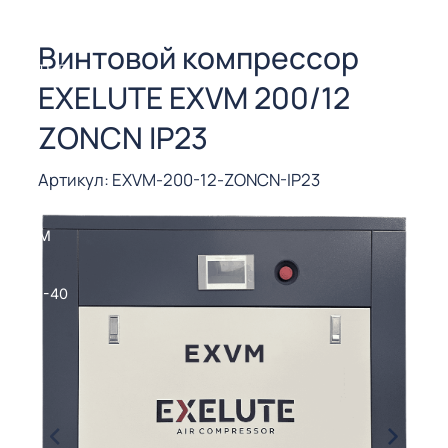
СОРЫ ДЛЯ
 РЕЗКИ
Винтовой компрессор
ЕНЧАТЫЕ
EXELUTE EXVM 200/12
Е
СОРЫ
ZONCN IP23
ЫЕ
Артикул: EXVM-200-12-ZONCN-IP23
ЫЕ
 СУХИМ
РЫ (3-40
СОРЫ