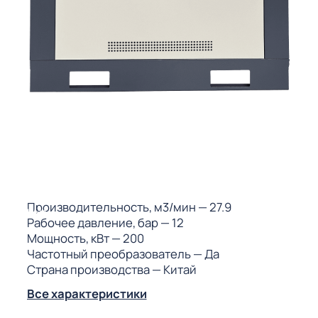
ГО
ГО
 (МКС)
Производительность, м3/мин
— 27.9
АКТЫ АИ
Рабочее давление, бар
— 12
Мощность, кВт
— 200
Частотный преобразователь
— Да
Страна производства
— Китай
Все характеристики