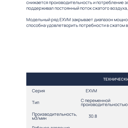
снижается производительность и потребление э
поддерживал постоянный поток сжатого воздуха,
Модельный ряд EXVM закрывает диапазон мощнос
способна удовлетворить потребности в сжатом в
ТЕХНИЧЕСКИ
Серия
EXVM
С переменной
Тип
производительностью
Производительность,
30.8
м3/мин
Рабочее давление,