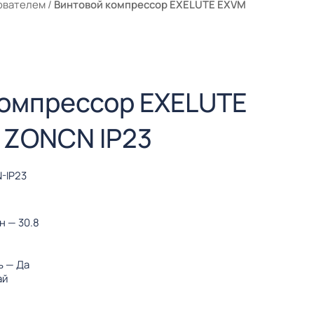
ователем
/
Винтовой компрессор EXELUTE EXVM
компрессор EXELUTE
 ZONCN IP23
-IP23
ин
— 30.8
ь
— Да
ай