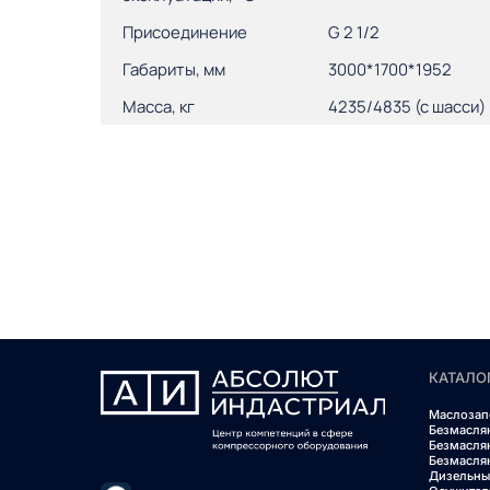
Присоединение
G 2 1/2
Габариты, мм
3000*1700*1952
Масса, кг
4235/4835 (с шасси)
КАТАЛО
Маслозап
Безмасля
Безмасля
Безмасля
Дизельны