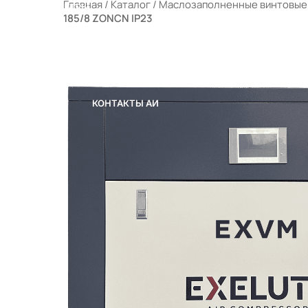
Главная
/
Каталог
/
Маслозаполненные винтовые
РАЛЬНЫЕ ФИЛЬТРЫ
185/8 ZONCN IP23
ЫЕ КОМПРЕССОРНЫЕ СТАНЦИИ (МКС)
 ПОРТФЕЛЕ
ОТРУДНИЧЕСТВО
КОНТАКТЫ
КОНТАКТЫ АИ