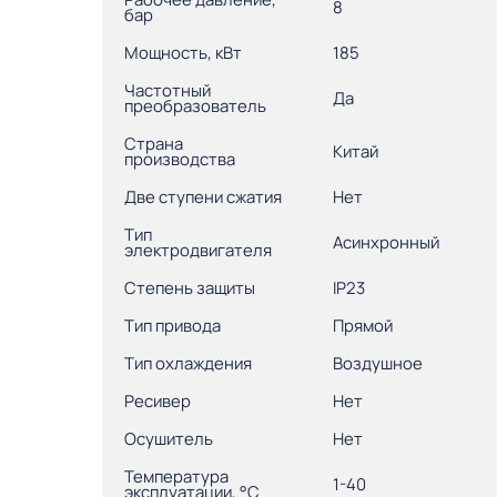
8
бар
Мощность, кВт
185
Частотный
Да
преобразователь
Страна
Китай
производства
Две ступени сжатия
Нет
Тип
Асинхронный
электродвигателя
Степень защиты
IP23
Тип привода
Прямой
Тип охлаждения
Воздушное
Ресивер
Нет
Осушитель
Нет
Температура
1-40
эксплуатации, °С