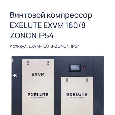
СОРЫ ДЛЯ
 РЕЗКИ
Винтовой компрессор
ЕНЧАТЫЕ
EXELUTE EXVM 160/8
Е
СОРЫ
ZONCN IP54
ЫЕ
Артикул: EXVM-160-8-ZONCN-IP54
ЫЕ
 СУХИМ
РЫ (3-40
СОРЫ