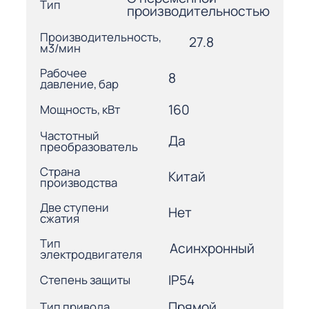
Тип
производительностью
Производительность,
27.8
м3/мин
Рабочее
8
давление, бар
160
Мощность, кВт
Частотный
Да
преобразователь
Страна
Китай
производства
Две ступени
Нет
сжатия
Тип
Асинхронный
электродвигателя
IP54
Степень защиты
Прямой
Тип привода