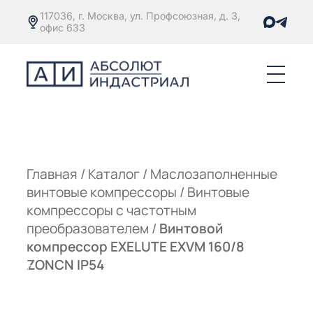
117036, г. Москва, ул. Профсоюзная, д. 3,
офис 633
Е
ОРЫ С
М
М
Главная
/
Каталог
/
Маслозаполненные
винтовые компрессоры
/
Винтовые
Е
ОРЫ С
компрессоры с частотным
преобразователем
/
Винтовой
М
компрессор EXELUTE EXVM 160/8
Е
ZONCN IP54
ОРЫ С
ЫМ
ОВАТЕЛЕМ