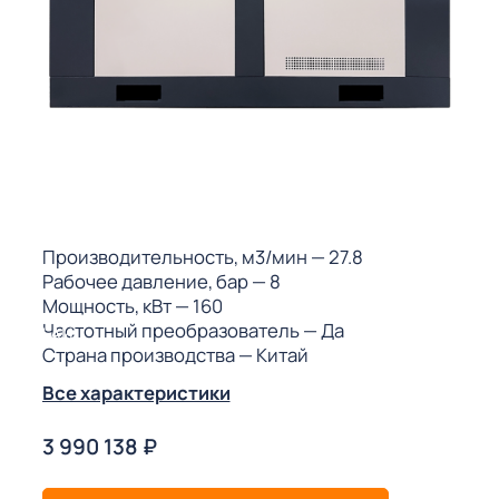
ГО
ГО
 (МКС)
Производительность, м3/мин
— 27.8
Рабочее давление, бар
— 8
Мощность, кВт
— 160
Частотный преобразователь
— Да
АКТЫ АИ
Страна производства
— Китай
Все характеристики
3 990 138
₽