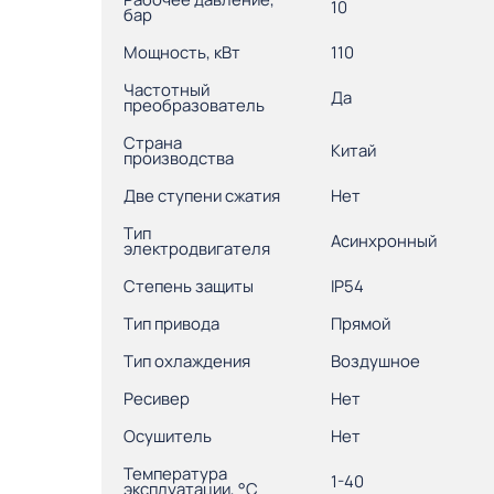
10
бар
Мощность, кВт
110
Частотный
Да
преобразователь
Страна
Китай
производства
Две ступени сжатия
Нет
Тип
Асинхронный
электродвигателя
Степень защиты
IP54
Тип привода
Прямой
Тип охлаждения
Воздушное
Ресивер
Нет
Осушитель
Нет
Температура
1-40
эксплуатации, °С