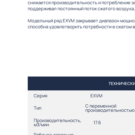
снижается производительность и потребление э
поддерживал постоянный поток сжатого воздуха,
Модельный ряд EXVM закрывает диапазон мощнос
способна удовлетворить потребности в сжатом в
ТЕХНИЧЕСКИ
Серия
EXVM
С переменной
Тип
производительностью
Производительность,
17.6
м3/мин
Рабочее давление,