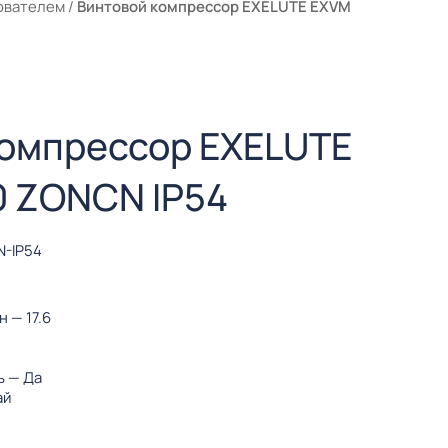
ователем
/
Винтовой компрессор EXELUTE EXVM
компрессор EXELUTE
0 ZONCN IP54
N-IP54
ин
— 17.6
ь
— Да
ай