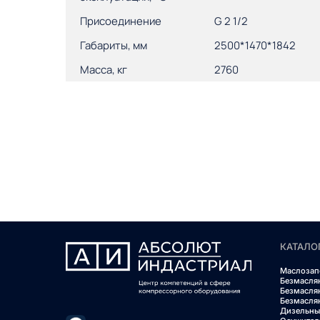
Присоединение
G 2 1/2
Габариты, мм
2500*1470*1842
Масса, кг
2760
КАТАЛО
Маслозап
Безмасля
Безмасля
Безмасля
Дизельны