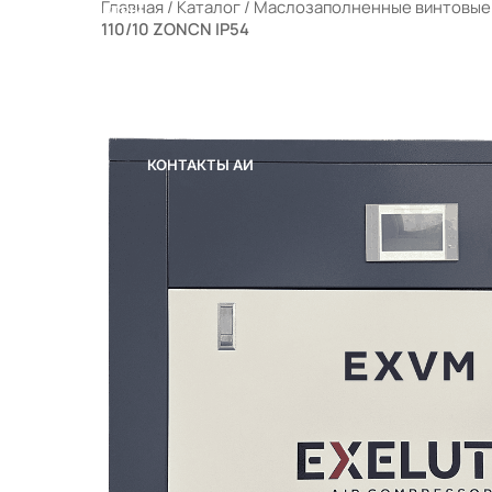
Главная
/
Каталог
/
Маслозаполненные винтовые
РАЛЬНЫЕ ФИЛЬТРЫ
110/10 ZONCN IP54
ЫЕ КОМПРЕССОРНЫЕ СТАНЦИИ (МКС)
 ПОРТФЕЛЕ
ОТРУДНИЧЕСТВО
КОНТАКТЫ
КОНТАКТЫ АИ