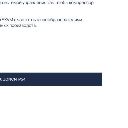
 системой управления так, чтобы компрессор
ов EXVM с частотным преобразователями
пных производств.
 ZONCN IP54