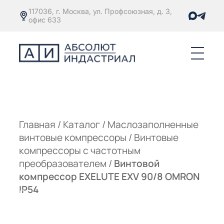
117036, г. Москва, ул. Профсоюзная, д. 3,
офис 633
Е
ОРЫ С
М
М
Главная
/
Каталог
/
Маслозаполненные
винтовые компрессоры
/
Винтовые
Е
ОРЫ С
компрессоры с частотным
преобразователем
/
Винтовой
М
компрессор EXELUTE EXV 90/8 OMRON
Е
IP54
ОРЫ С
ЫМ
ОВАТЕЛЕМ