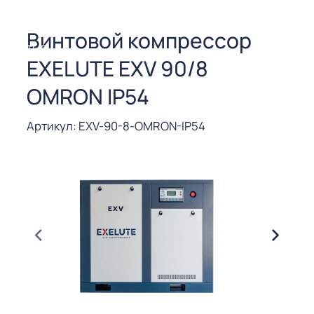
СОРЫ ДЛЯ
 РЕЗКИ
Винтовой компрессор
ЕНЧАТЫЕ
EXELUTE EXV 90/8
Е
СОРЫ
OMRON IP54
ЫЕ
Артикул: EXV-90-8-OMRON-IP54
ЫЕ
 СУХИМ
РЫ (3-40
СОРЫ