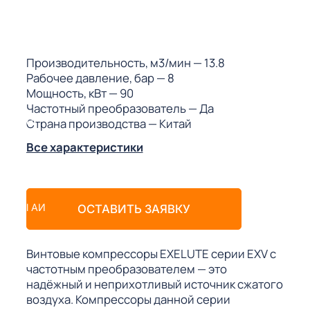
ГО
ГО
Производительность, м3/мин
— 13.8
Рабочее давление, бар
— 8
Мощность, кВт
— 90
Частотный преобразователь
— Да
Страна производства
— Китай
 (МКС)
Все характеристики
АКТЫ АИ
ОСТАВИТЬ ЗАЯВКУ
Винтовые компрессоры EXELUTE серии EXV с
частотным преобразователем — это
надёжный и неприхотливый источник сжатого
воздуха. Компрессоры данной серии