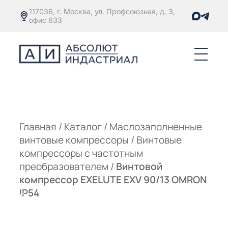
117036, г. Москва, ул. Профсоюзная, д. 3,
офис 633
Е
ОРЫ С
М
М
Главная
/
Каталог
/
Маслозаполненные
винтовые компрессоры
/
Винтовые
Е
ОРЫ С
компрессоры с частотным
преобразователем
/
Винтовой
М
компрессор EXELUTE EXV 90/13 OMRON
Е
IP54
ОРЫ С
ЫМ
ОВАТЕЛЕМ