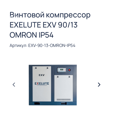
СОРЫ ДЛЯ
 РЕЗКИ
Винтовой компрессор
ЕНЧАТЫЕ
EXELUTE EXV 90/13
Е
СОРЫ
OMRON IP54
ЫЕ
Артикул: EXV-90-13-OMRON-IP54
ЫЕ
 СУХИМ
РЫ (3-40
СОРЫ