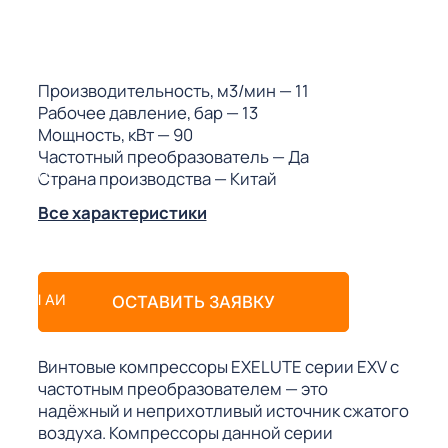
ГО
ГО
Производительность, м3/мин
— 11
Рабочее давление, бар
— 13
Мощность, кВт
— 90
Частотный преобразователь
— Да
Страна производства
— Китай
 (МКС)
Все характеристики
АКТЫ АИ
ОСТАВИТЬ ЗАЯВКУ
Винтовые компрессоры EXELUTE серии EXV с
частотным преобразователем — это
надёжный и неприхотливый источник сжатого
воздуха. Компрессоры данной серии