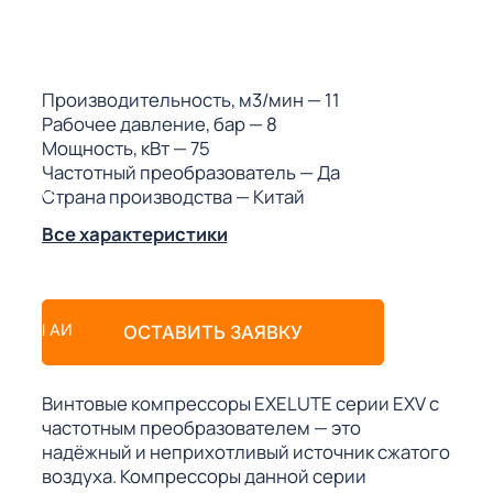
ГО
ГО
Производительность, м3/мин
— 11
Рабочее давление, бар
— 8
Мощность, кВт
— 75
Частотный преобразователь
— Да
Страна производства
— Китай
 (МКС)
Все характеристики
АКТЫ АИ
ОСТАВИТЬ ЗАЯВКУ
Винтовые компрессоры EXELUTE серии EXV с
частотным преобразователем — это
надёжный и неприхотливый источник сжатого
воздуха. Компрессоры данной серии