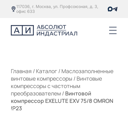
117036, г. Москва, ул. Профсоюзная, д. 3,
офис 633
Е
ОРЫ С
М
М
Главная
/
Каталог
/
Маслозаполненные
винтовые компрессоры
/
Винтовые
Е
ОРЫ С
компрессоры с частотным
преобразователем
/
Винтовой
М
компрессор EXELUTE EXV 75/8 OMRON
Е
IP23
ОРЫ С
ЫМ
ОВАТЕЛЕМ