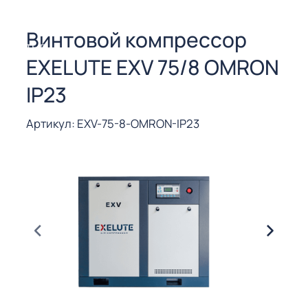
СОРЫ ДЛЯ
 РЕЗКИ
Винтовой компрессор
ЕНЧАТЫЕ
EXELUTE EXV 75/8 OMRON
Е
СОРЫ
IP23
ЫЕ
Артикул: EXV-75-8-OMRON-IP23
ЫЕ
 СУХИМ
РЫ (3-40
СОРЫ