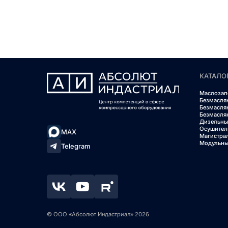
КАТАЛО
Маслозап
Безмасля
Безмасля
Безмасля
Дизельны
Осушител
MAX
Магистра
Модульны
Telegram
© ООО «Абсолют Индастриал» 2026