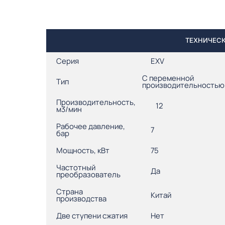
ТЕХНИЧЕСК
Серия
EXV
С переменной
Тип
производительностью
Производительность,
12
м3/мин
Рабочее давление,
7
бар
Мощность, кВт
75
Частотный
Да
преобразователь
Страна
Китай
производства
Две ступени сжатия
Нет