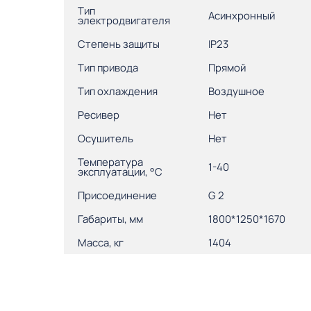
Тип
Асинхронный
электродвигателя
Степень защиты
IP23
Тип привода
Прямой
Тип охлаждения
Воздушное
Ресивер
Нет
Осушитель
Нет
Температура
1-40
эксплуатации, °С
Присоединение
G 2
Габариты, мм
1800*1250*1670
Масса, кг
1404