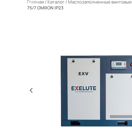
Главная
/
Каталог
/
Маслозаполненные винтовые
РАЛЬНЫЕ ФИЛЬТРЫ
75/7 OMRON IP23
ЫЕ КОМПРЕССОРНЫЕ СТАНЦИИ (МКС)
 ПОРТФЕЛЕ
ОТРУДНИЧЕСТВО
КОНТАКТЫ
КОНТАКТЫ АИ