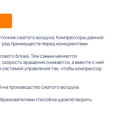
точник сжатого воздуха. Компрессоры данной
т ряд преимуществ перед конкурентами.
тового блока. Тем самым меняется
 скорость вращения снижается, а вместе с ней
 системой управления так, чтобы компрессор
 на производство сжатого воздуха.
еобразователями способна удовлетворить