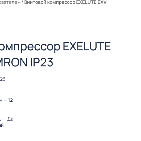
ователем
/
Винтовой компрессор EXELUTE EXV
компрессор EXELUTE
MRON IP23
P23
ин
— 12
ь
— Да
ай