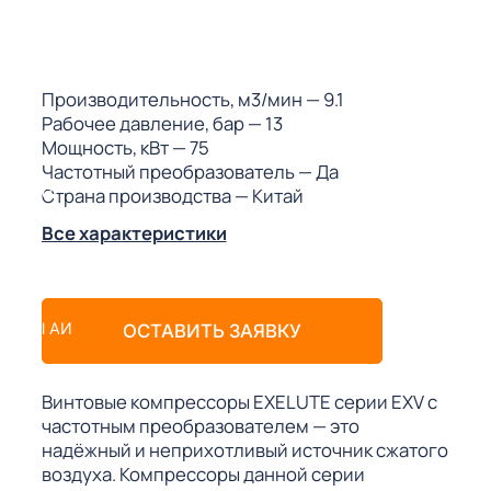
ГО
ГО
Производительность, м3/мин
— 9.1
Рабочее давление, бар
— 13
Мощность, кВт
— 75
Частотный преобразователь
— Да
Страна производства
— Китай
 (МКС)
Все характеристики
АКТЫ АИ
ОСТАВИТЬ ЗАЯВКУ
Винтовые компрессоры EXELUTE серии EXV с
частотным преобразователем — это
надёжный и неприхотливый источник сжатого
воздуха. Компрессоры данной серии