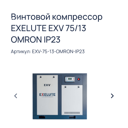
СОРЫ ДЛЯ
 РЕЗКИ
Винтовой компрессор
ЕНЧАТЫЕ
EXELUTE EXV 75/13
Е
СОРЫ
OMRON IP23
ЫЕ
Артикул: EXV-75-13-OMRON-IP23
ЫЕ
 СУХИМ
РЫ (3-40
СОРЫ