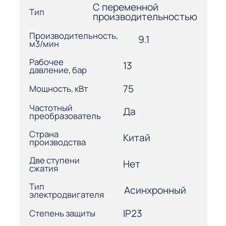
С переменной
Тип
производительностью
Производительность,
9.1
м3/мин
Рабочее
13
давление, бар
75
Мощность, кВт
Частотный
Да
преобразователь
Страна
Китай
производства
Две ступени
Нет
сжатия
Тип
Асинхронный
электродвигателя
IP23
Степень защиты