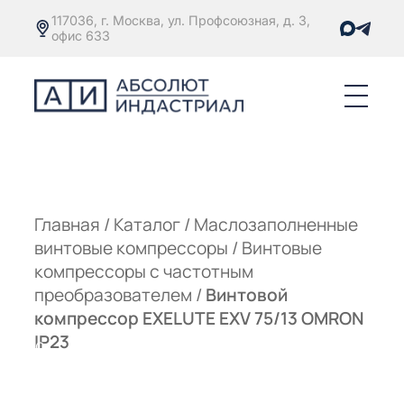
117036, г. Москва, ул. Профсоюзная, д. 3,
офис 633
Е
ОРЫ С
М
М
Главная
/
Каталог
/
Маслозаполненные
винтовые компрессоры
/
Винтовые
Е
ОРЫ С
компрессоры с частотным
преобразователем
/
Винтовой
М
компрессор EXELUTE EXV 75/13 OMRON
Е
IP23
ОРЫ С
ЫМ
ОВАТЕЛЕМ