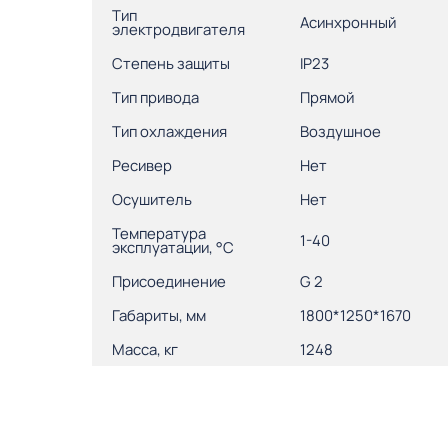
Тип
Асинхронный
электродвигателя
Степень защиты
IP23
Тип привода
Прямой
Тип охлаждения
Воздушное
Ресивер
Нет
Осушитель
Нет
Температура
1-40
эксплуатации, °С
Присоединение
G 2
Габариты, мм
1800*1250*1670
Масса, кг
1248