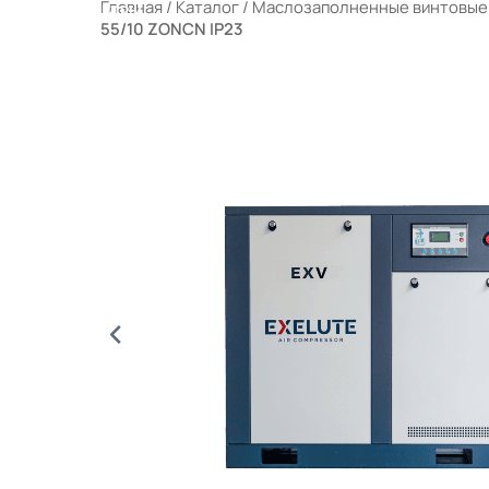
Главная
/
Каталог
/
Маслозаполненные винтовые
РАЛЬНЫЕ ФИЛЬТРЫ
55/10 ZONCN IP23
ЫЕ КОМПРЕССОРНЫЕ СТАНЦИИ (МКС)
 ПОРТФЕЛЕ
ОТРУДНИЧЕСТВО
КОНТАКТЫ
КОНТАКТЫ АИ