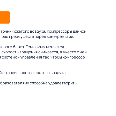
точник сжатого воздуха. Компрессоры данной
т ряд преимуществ перед конкурентами.
тового блока. Тем самым меняется
 скорость вращения снижается, а вместе с ней
 системой управления так, чтобы компрессор
 на производство сжатого воздуха.
еобразователями способна удовлетворить