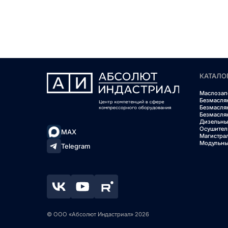
КАТАЛО
Маслозап
Безмасля
Безмасля
Безмасля
Дизельны
Осушител
MAX
Магистра
Модульны
Telegram
© ООО «Абсолют Индастриал» 2026