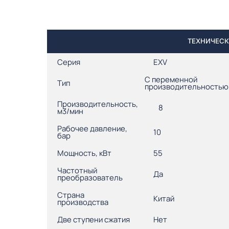
ТЕХНИЧЕСКИ
Серия
EXV
С переменной
Тип
производительностью
Производительность,
8
м3/мин
Рабочее давление,
10
бар
Мощность, кВт
55
Частотный
Да
преобразователь
Страна
Китай
производства
Две ступени сжатия
Нет