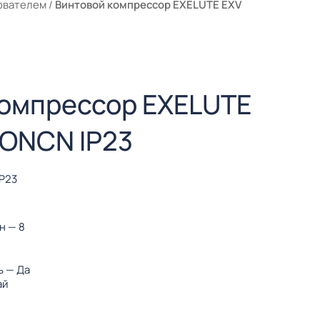
ователем
/
Винтовой компрессор EXELUTE EXV
компрессор EXELUTE
ZONCN IP23
IP23
ин
— 8
ь
— Да
ай