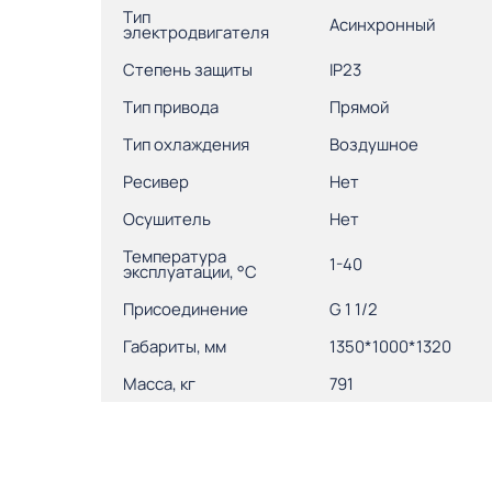
Тип
Асинхронный
электродвигателя
Степень защиты
IP23
Тип привода
Прямой
Тип охлаждения
Воздушное
Ресивер
Нет
Осушитель
Нет
Температура
1-40
эксплуатации, °С
Присоединение
G 1 1/2
Габариты, мм
1350*1000*1320
Масса, кг
791