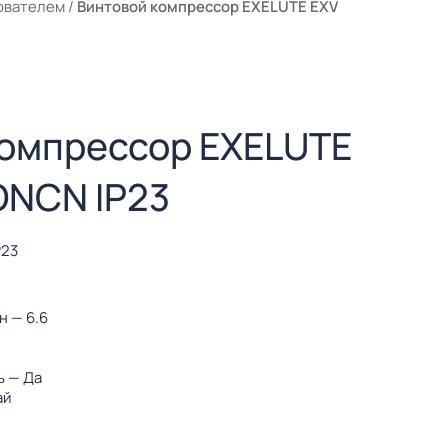
ователем
/
Винтовой компрессор EXELUTE EXV
компрессор EXELUTE
ONCN IP23
P23
ин
— 6.6
ь
— Да
ай