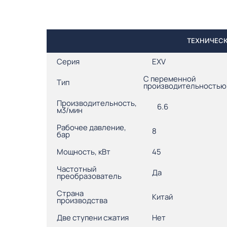
ТЕХНИЧЕСК
Серия
EXV
С переменной
Тип
производительностью
Производительность,
6.6
м3/мин
Рабочее давление,
8
бар
Мощность, кВт
45
Частотный
Да
преобразователь
Страна
Китай
производства
Две ступени сжатия
Нет