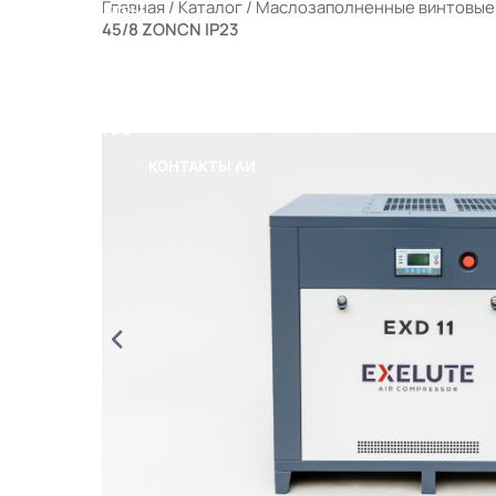
Главная
/
Каталог
/
Маслозаполненные винтовые
РАЛЬНЫЕ ФИЛЬТРЫ
45/8 ZONCN IP23
ЫЕ КОМПРЕССОРНЫЕ СТАНЦИИ (МКС)
 ПОРТФЕЛЕ
ОТРУДНИЧЕСТВО
КОНТАКТЫ
КОНТАКТЫ АИ