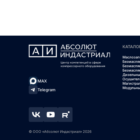
КАТАЛО
Маслозап
Безмасля
Безмасля
Безмасля
Дизельны
Осушител
MAX
Магистра
Модульны
Telegram
© ООО «Абсолют Индастриал» 2026