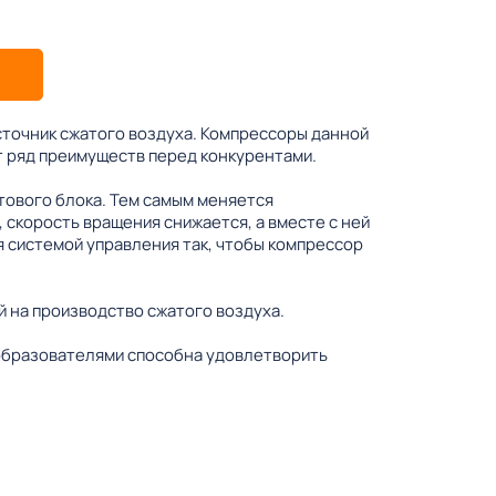
точник сжатого воздуха. Компрессоры данной
т ряд преимуществ перед конкурентами.
тового блока. Тем самым меняется
 скорость вращения снижается, а вместе с ней
 системой управления так, чтобы компрессор
 на производство сжатого воздуха.
еобразователями способна удовлетворить