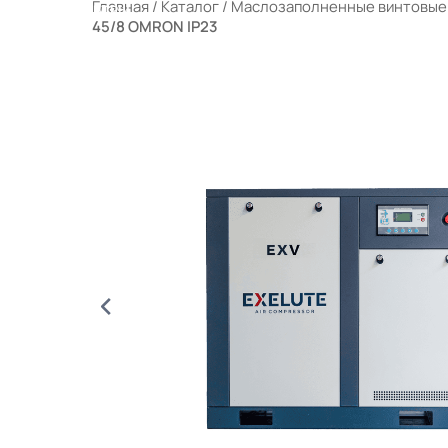
Главная
/
Каталог
/
Маслозаполненные винтовые
РАЛЬНЫЕ ФИЛЬТРЫ
45/8 OMRON IP23
ЫЕ КОМПРЕССОРНЫЕ СТАНЦИИ (МКС)
 ПОРТФЕЛЕ
ОТРУДНИЧЕСТВО
КОНТАКТЫ
КОНТАКТЫ АИ