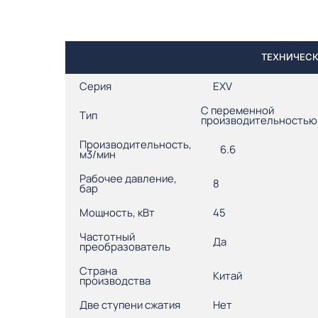
ТЕХНИЧЕСК
Серия
EXV
С переменной
Тип
производительностью
Производительность,
6.6
м3/мин
Рабочее давление,
8
бар
Мощность, кВт
45
Частотный
Да
преобразователь
Страна
Китай
производства
Две ступени сжатия
Нет