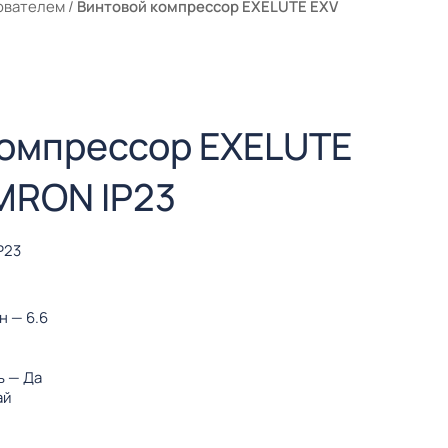
ователем
/
Винтовой компрессор EXELUTE EXV
компрессор EXELUTE
MRON IP23
P23
ин
— 6.6
ь
— Да
ай