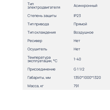
Тип
Асинхронный
электродвигателя
Степень защиты
IP23
Тип привода
Прямой
Тип охлаждения
Воздушное
Ресивер
Нет
Осушитель
Нет
Температура
1-40
эксплуатации, °С
Присоединение
G 1 1/2
Габариты, мм
1350*1000*1320
Масса, кг
791