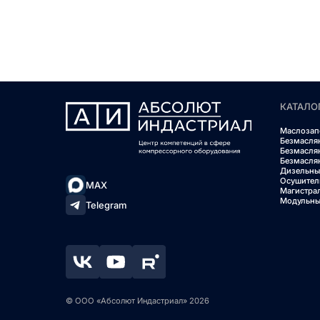
КАТАЛО
Маслозап
Безмасля
Безмасля
Безмасля
Дизельны
Осушител
MAX
Магистра
Модульны
Telegram
© ООО «Абсолют Индастриал» 2026