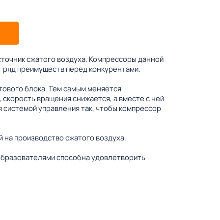
точник сжатого воздуха. Компрессоры данной
т ряд преимуществ перед конкурентами.
тового блока. Тем самым меняется
 скорость вращения снижается, а вместе с ней
 системой управления так, чтобы компрессор
 на производство сжатого воздуха.
еобразователями способна удовлетворить