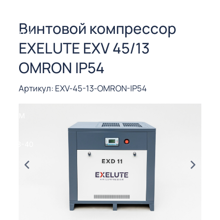
СОРЫ ДЛЯ
 РЕЗКИ
Винтовой компрессор
ЕНЧАТЫЕ
EXELUTE EXV 45/13
Е
СОРЫ
OMRON IP54
ЫЕ
Артикул: EXV-45-13-OMRON-IP54
ЫЕ
 СУХИМ
РЫ (3-40
СОРЫ