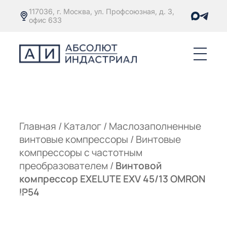
117036, г. Москва, ул. Профсоюзная, д. 3,
офис 633
Е
ОРЫ С
М
М
Главная
/
Каталог
/
Маслозаполненные
винтовые компрессоры
/
Винтовые
Е
ОРЫ С
компрессоры с частотным
преобразователем
/
Винтовой
М
компрессор EXELUTE EXV 45/13 OMRON
Е
IP54
ОРЫ С
ЫМ
ОВАТЕЛЕМ