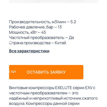
ГО
ГО
Производительность, м3/мин
— 5.2
Рабочее давление, бар
— 13
Мощность, кВт
— 45
Частотный преобразователь
— Да
Страна производства
— Китай
 (МКС)
Все характеристики
АКТЫ АИ
ОСТАВИТЬ ЗАЯВКУ
Винтовые компрессоры EXELUTE серии EXV с
частотным преобразователем — это
надёжный и неприхотливый источник сжатого
воздуха. Компрессоры данной серии