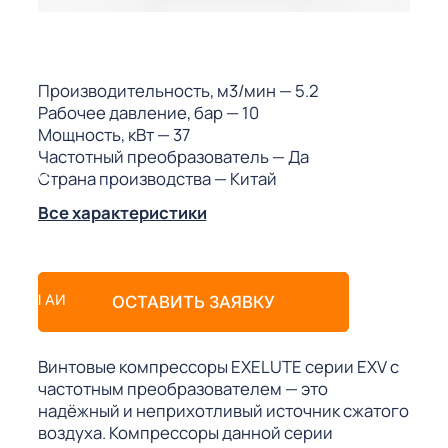
ГО
ГО
Производительность, м3/мин
— 5.2
Рабочее давление, бар
— 10
Мощность, кВт
— 37
Частотный преобразователь
— Да
Страна производства
— Китай
 (МКС)
Все характеристики
АКТЫ АИ
ОСТАВИТЬ ЗАЯВКУ
Винтовые компрессоры EXELUTE серии EXV с
частотным преобразователем — это
надёжный и неприхотливый источник сжатого
воздуха. Компрессоры данной серии