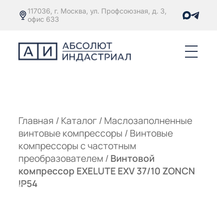
117036, г. Москва, ул. Профсоюзная, д. 3,
офис 633
Е
ОРЫ С
М
М
Главная
/
Каталог
/
Маслозаполненные
винтовые компрессоры
/
Винтовые
Е
ОРЫ С
компрессоры с частотным
преобразователем
/
Винтовой
М
компрессор EXELUTE EXV 37/10 ZONCN
Е
IP54
ОРЫ С
ЫМ
ОВАТЕЛЕМ