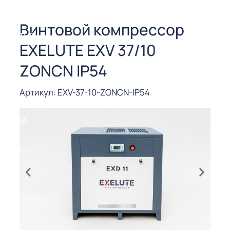
СОРЫ ДЛЯ
 РЕЗКИ
Винтовой компрессор
ЕНЧАТЫЕ
EXELUTE EXV 37/10
Е
СОРЫ
ZONCN IP54
ЫЕ
Артикул: EXV-37-10-ZONCN-IP54
ЫЕ
 СУХИМ
РЫ (3-40
СОРЫ