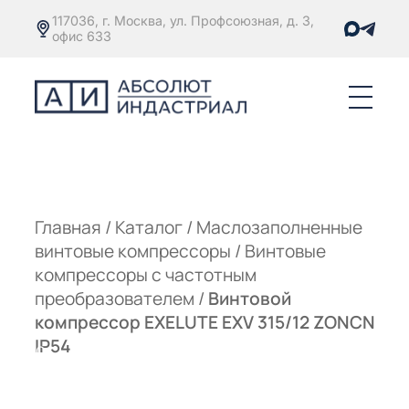
117036, г. Москва, ул. Профсоюзная, д. 3,
офис 633
Е
ОРЫ С
М
М
Главная
/
Каталог
/
Маслозаполненные
винтовые компрессоры
/
Винтовые
Е
ОРЫ С
компрессоры с частотным
преобразователем
/
Винтовой
М
компрессор EXELUTE EXV 315/12 ZONCN
Е
IP54
ОРЫ С
ЫМ
ОВАТЕЛЕМ