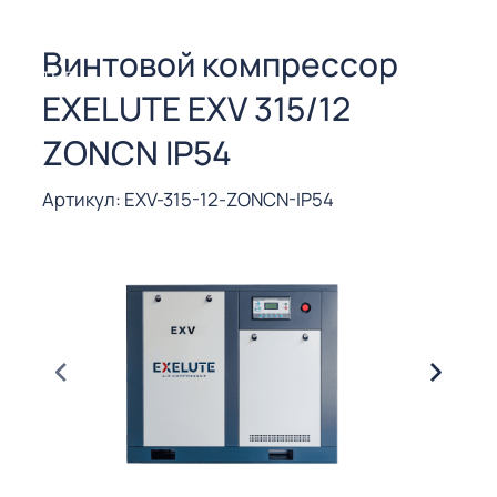
СОРЫ ДЛЯ
 РЕЗКИ
Винтовой компрессор
ЕНЧАТЫЕ
EXELUTE EXV 315/12
Е
СОРЫ
ZONCN IP54
ЫЕ
Артикул: EXV-315-12-ZONCN-IP54
ЫЕ
 СУХИМ
РЫ (3-40
СОРЫ