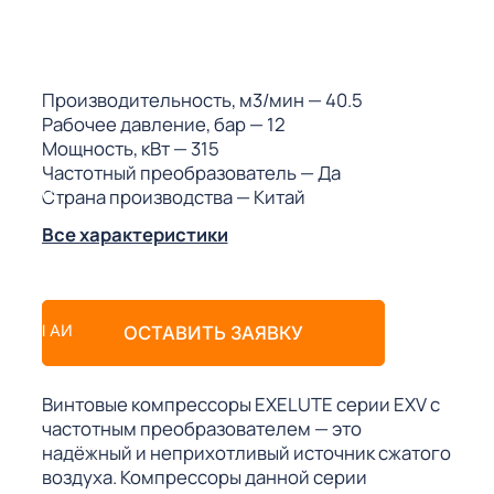
ГО
ГО
Производительность, м3/мин
— 40.5
Рабочее давление, бар
— 12
Мощность, кВт
— 315
Частотный преобразователь
— Да
Страна производства
— Китай
 (МКС)
Все характеристики
АКТЫ АИ
ОСТАВИТЬ ЗАЯВКУ
Винтовые компрессоры EXELUTE серии EXV с
частотным преобразователем — это
надёжный и неприхотливый источник сжатого
воздуха. Компрессоры данной серии