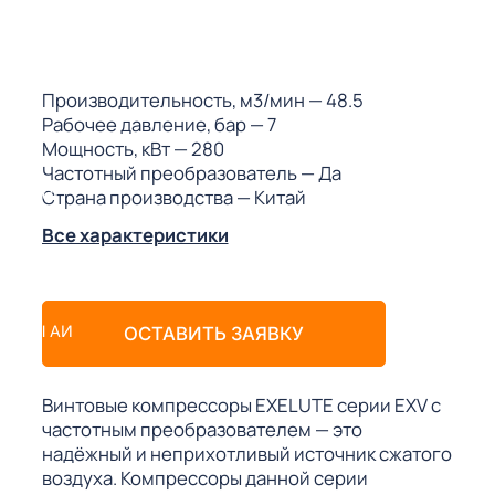
ГО
ГО
Производительность, м3/мин
— 48.5
Рабочее давление, бар
— 7
Мощность, кВт
— 280
Частотный преобразователь
— Да
Страна производства
— Китай
 (МКС)
Все характеристики
АКТЫ АИ
ОСТАВИТЬ ЗАЯВКУ
Винтовые компрессоры EXELUTE серии EXV с
частотным преобразователем — это
надёжный и неприхотливый источник сжатого
воздуха. Компрессоры данной серии