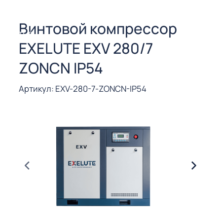
СОРЫ ДЛЯ
 РЕЗКИ
Винтовой компрессор
ЕНЧАТЫЕ
EXELUTE EXV 280/7
Е
СОРЫ
ZONCN IP54
ЫЕ
Артикул: EXV-280-7-ZONCN-IP54
ЫЕ
 СУХИМ
РЫ (3-40
СОРЫ