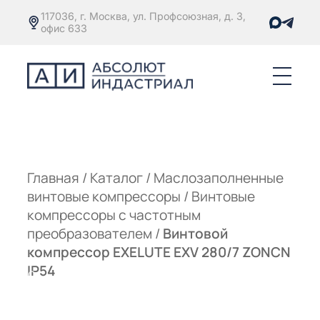
117036, г. Москва, ул. Профсоюзная, д. 3,
офис 633
Е
ОРЫ С
М
М
Главная
/
Каталог
/
Маслозаполненные
винтовые компрессоры
/
Винтовые
Е
ОРЫ С
компрессоры с частотным
преобразователем
/
Винтовой
М
компрессор EXELUTE EXV 280/7 ZONCN
Е
IP54
ОРЫ С
ЫМ
ОВАТЕЛЕМ