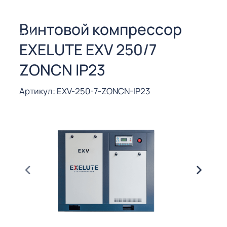
СОРЫ ДЛЯ
 РЕЗКИ
Винтовой компрессор
ЕНЧАТЫЕ
EXELUTE EXV 250/7
Е
СОРЫ
ZONCN IP23
ЫЕ
Артикул: EXV-250-7-ZONCN-IP23
ЫЕ
 СУХИМ
РЫ (3-40
СОРЫ