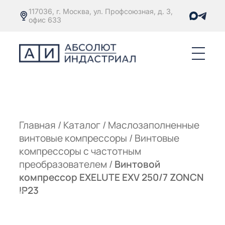
117036, г. Москва, ул. Профсоюзная, д. 3,
офис 633
Е
ОРЫ С
М
М
Главная
/
Каталог
/
Маслозаполненные
винтовые компрессоры
/
Винтовые
Е
ОРЫ С
компрессоры с частотным
преобразователем
/
Винтовой
М
компрессор EXELUTE EXV 250/7 ZONCN
Е
IP23
ОРЫ С
ЫМ
ОВАТЕЛЕМ