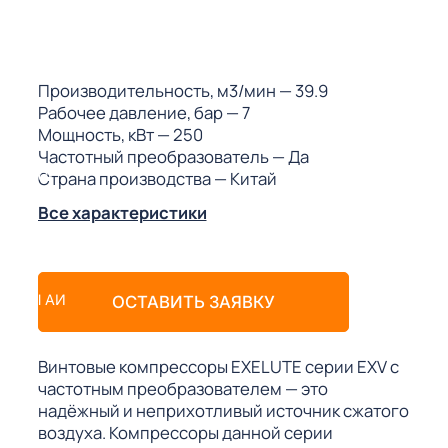
ГО
ГО
Производительность, м3/мин
— 39.9
Рабочее давление, бар
— 7
Мощность, кВт
— 250
Частотный преобразователь
— Да
Страна производства
— Китай
 (МКС)
Все характеристики
АКТЫ АИ
ОСТАВИТЬ ЗАЯВКУ
Винтовые компрессоры EXELUTE серии EXV с
частотным преобразователем — это
надёжный и неприхотливый источник сжатого
воздуха. Компрессоры данной серии