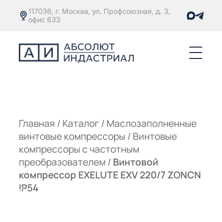
117036, г. Москва, ул. Профсоюзная, д. 3,
офис 633
Е
ОРЫ С
М
М
Главная
/
Каталог
/
Маслозаполненные
винтовые компрессоры
/
Винтовые
Е
ОРЫ С
компрессоры с частотным
преобразователем
/
Винтовой
М
компрессор EXELUTE EXV 220/7 ZONCN
Е
IP54
ОРЫ С
ЫМ
ОВАТЕЛЕМ