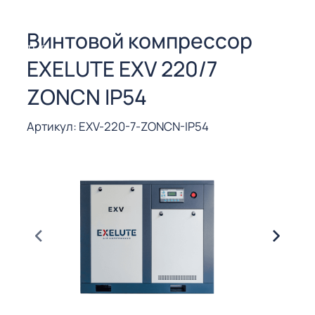
СОРЫ ДЛЯ
 РЕЗКИ
Винтовой компрессор
ЕНЧАТЫЕ
EXELUTE EXV 220/7
Е
СОРЫ
ZONCN IP54
ЫЕ
Артикул: EXV-220-7-ZONCN-IP54
ЫЕ
 СУХИМ
РЫ (3-40
СОРЫ