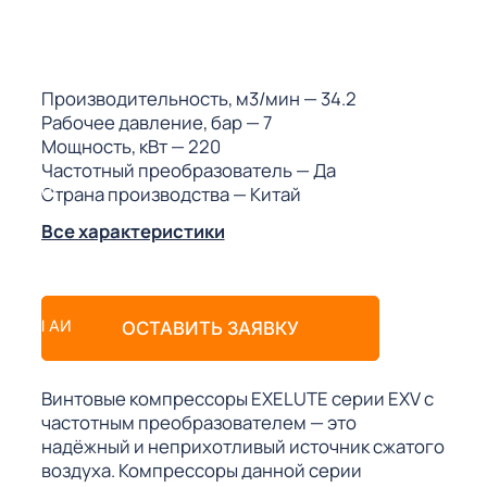
ГО
ГО
Производительность, м3/мин
— 34.2
Рабочее давление, бар
— 7
Мощность, кВт
— 220
Частотный преобразователь
— Да
Страна производства
— Китай
 (МКС)
Все характеристики
АКТЫ АИ
ОСТАВИТЬ ЗАЯВКУ
Винтовые компрессоры EXELUTE серии EXV с
частотным преобразователем — это
надёжный и неприхотливый источник сжатого
воздуха. Компрессоры данной серии