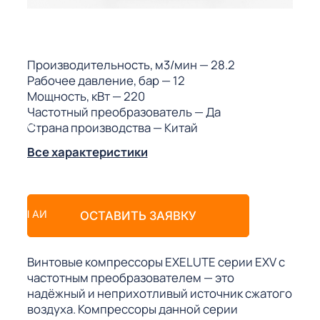
ГО
ГО
Производительность, м3/мин
— 28.2
Рабочее давление, бар
— 12
Мощность, кВт
— 220
Частотный преобразователь
— Да
Страна производства
— Китай
 (МКС)
Все характеристики
АКТЫ АИ
ОСТАВИТЬ ЗАЯВКУ
Винтовые компрессоры EXELUTE серии EXV с
частотным преобразователем — это
надёжный и неприхотливый источник сжатого
воздуха. Компрессоры данной серии