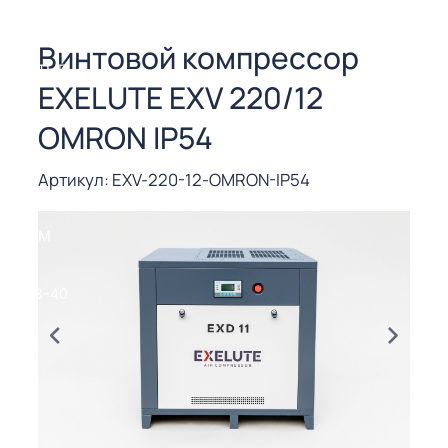
СОРЫ ДЛЯ
 РЕЗКИ
Винтовой компрессор
ЕНЧАТЫЕ
EXELUTE EXV 220/12
Е
СОРЫ
OMRON IP54
ЫЕ
Артикул: EXV-220-12-OMRON-IP54
ЫЕ
 СУХИМ
РЫ (3-40
СОРЫ