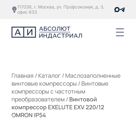
117036, г. Москва, ул. Профсоюзная, д. 3,
офис 633
Е
ОРЫ С
М
М
Главная
/
Каталог
/
Маслозаполненные
винтовые компрессоры
/
Винтовые
Е
ОРЫ С
компрессоры с частотным
преобразователем
/
Винтовой
М
компрессор EXELUTE EXV 220/12
Е
OMRON IP54
ОРЫ С
ЫМ
ОВАТЕЛЕМ