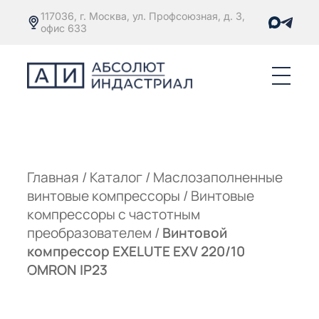
117036, г. Москва, ул. Профсоюзная, д. 3,
офис 633
Е
ОРЫ С
М
М
Главная
/
Каталог
/
Маслозаполненные
винтовые компрессоры
/
Винтовые
Е
ОРЫ С
компрессоры с частотным
преобразователем
/
Винтовой
М
компрессор EXELUTE EXV 220/10
Е
OMRON IP23
ОРЫ С
ЫМ
ОВАТЕЛЕМ