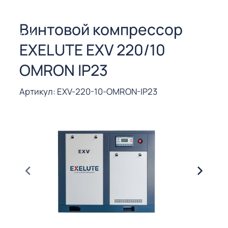
СОРЫ ДЛЯ
 РЕЗКИ
Винтовой компрессор
ЕНЧАТЫЕ
EXELUTE EXV 220/10
Е
СОРЫ
OMRON IP23
ЫЕ
Артикул: EXV-220-10-OMRON-IP23
ЫЕ
 СУХИМ
РЫ (3-40
СОРЫ