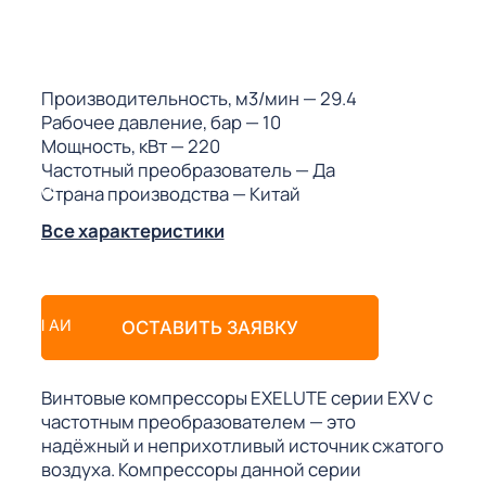
ГО
ГО
Производительность, м3/мин
— 29.4
Рабочее давление, бар
— 10
Мощность, кВт
— 220
Частотный преобразователь
— Да
Страна производства
— Китай
 (МКС)
Все характеристики
АКТЫ АИ
ОСТАВИТЬ ЗАЯВКУ
Винтовые компрессоры EXELUTE серии EXV с
частотным преобразователем — это
надёжный и неприхотливый источник сжатого
воздуха. Компрессоры данной серии