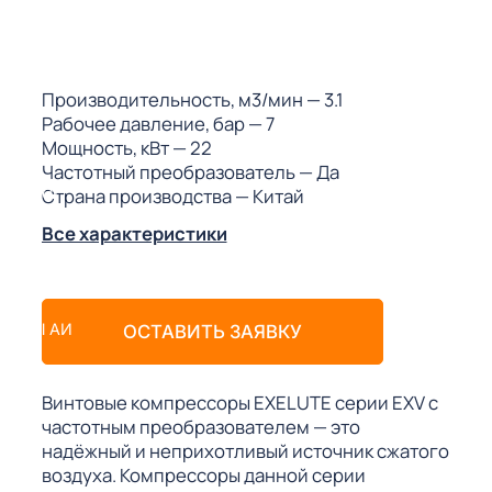
ГО
ГО
Производительность, м3/мин
— 3.1
Рабочее давление, бар
— 7
Мощность, кВт
— 22
Частотный преобразователь
— Да
Страна производства
— Китай
 (МКС)
Все характеристики
АКТЫ АИ
ОСТАВИТЬ ЗАЯВКУ
Винтовые компрессоры EXELUTE серии EXV с
частотным преобразователем — это
надёжный и неприхотливый источник сжатого
воздуха. Компрессоры данной серии