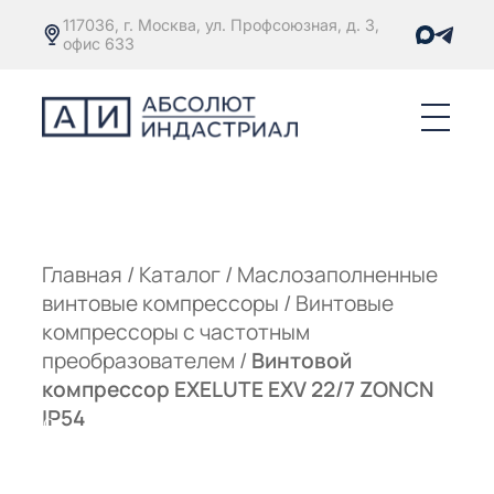
117036, г. Москва, ул. Профсоюзная, д. 3,
офис 633
Е
ОРЫ С
М
М
Главная
/
Каталог
/
Маслозаполненные
винтовые компрессоры
/
Винтовые
Е
ОРЫ С
компрессоры с частотным
преобразователем
/
Винтовой
М
компрессор EXELUTE EXV 22/7 ZONCN
Е
IP54
ОРЫ С
ЫМ
ОВАТЕЛЕМ