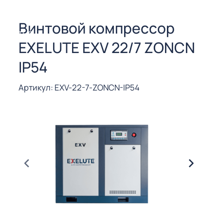
СОРЫ ДЛЯ
 РЕЗКИ
Винтовой компрессор
ЕНЧАТЫЕ
EXELUTE EXV 22/7 ZONCN
Е
СОРЫ
IP54
ЫЕ
Артикул: EXV-22-7-ZONCN-IP54
ЫЕ
 СУХИМ
РЫ (3-40
СОРЫ