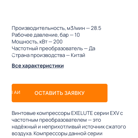
ГО
ГО
Производительность, м3/мин
— 28.5
Рабочее давление, бар
— 10
Мощность, кВт
— 200
Частотный преобразователь
— Да
Страна производства
— Китай
 (МКС)
Все характеристики
АКТЫ АИ
ОСТАВИТЬ ЗАЯВКУ
Винтовые компрессоры EXELUTE серии EXV с
частотным преобразователем — это
надёжный и неприхотливый источник сжатого
воздуха. Компрессоры данной серии