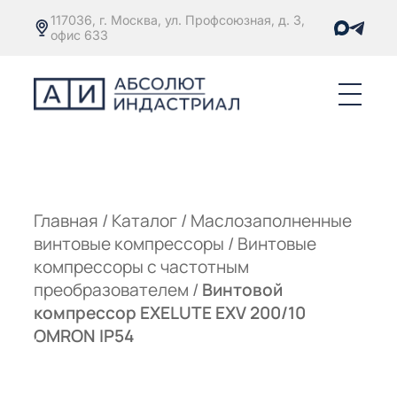
117036, г. Москва, ул. Профсоюзная, д. 3,
офис 633
Е
ОРЫ С
М
М
Главная
/
Каталог
/
Маслозаполненные
винтовые компрессоры
/
Винтовые
Е
ОРЫ С
компрессоры с частотным
преобразователем
/
Винтовой
М
компрессор EXELUTE EXV 200/10
Е
OMRON IP54
ОРЫ С
ЫМ
ОВАТЕЛЕМ