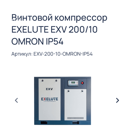
СОРЫ ДЛЯ
 РЕЗКИ
Винтовой компрессор
ЕНЧАТЫЕ
EXELUTE EXV 200/10
Е
СОРЫ
OMRON IP54
ЫЕ
Артикул: EXV-200-10-OMRON-IP54
ЫЕ
 СУХИМ
РЫ (3-40
СОРЫ