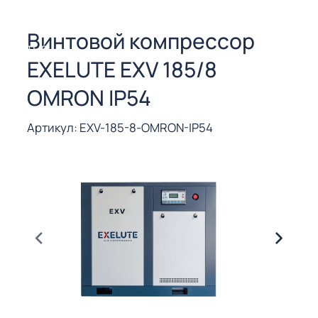
СОРЫ ДЛЯ
 РЕЗКИ
Винтовой компрессор
ЕНЧАТЫЕ
EXELUTE EXV 185/8
Е
СОРЫ
OMRON IP54
ЫЕ
Артикул: EXV-185-8-OMRON-IP54
ЫЕ
 СУХИМ
РЫ (3-40
СОРЫ