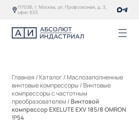
117036, г. Москва, ул. Профсоюзная, д. 3,
офис 633
Е
ОРЫ С
М
М
Главная
/
Каталог
/
Маслозаполненные
винтовые компрессоры
/
Винтовые
Е
ОРЫ С
компрессоры с частотным
преобразователем
/
Винтовой
М
компрессор EXELUTE EXV 185/8 OMRON
Е
IP54
ОРЫ С
ЫМ
ОВАТЕЛЕМ