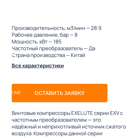
ГО
ГО
Производительность, м3/мин
— 28.9
Рабочее давление, бар
— 8
Мощность, кВт
— 185
Частотный преобразователь
— Да
Страна производства
— Китай
 (МКС)
Все характеристики
АКТЫ АИ
ОСТАВИТЬ ЗАЯВКУ
Винтовые компрессоры EXELUTE серии EXV с
частотным преобразователем — это
надёжный и неприхотливый источник сжатого
воздуха. Компрессоры данной серии