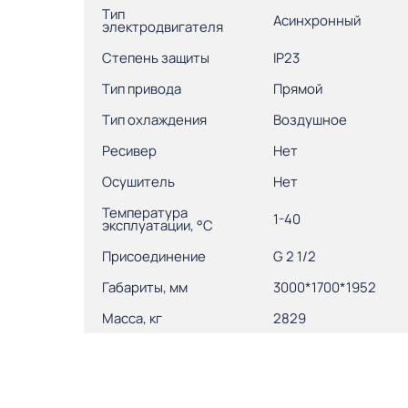
Тип
Асинхронный
электродвигателя
Степень защиты
IP23
Тип привода
Прямой
Тип охлаждения
Воздушное
Ресивер
Нет
Осушитель
Нет
Температура
1-40
эксплуатации, °С
Присоединение
G 2 1/2
Габариты, мм
3000*1700*1952
Масса, кг
2829