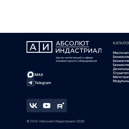
КАТАЛО
Маслозап
Безмасля
Безмасля
Безмасля
Дизельны
Осушител
MAX
Магистра
Модульны
Telegram
© ООО «Абсолют Индастриал» 2026