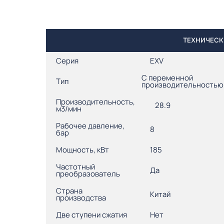
ТЕХНИЧЕСКИ
Серия
EXV
С переменной
Тип
производительностью
Производительность,
28.9
м3/мин
Рабочее давление,
8
бар
Мощность, кВт
185
Частотный
Да
преобразователь
Страна
Китай
производства
Две ступени сжатия
Нет