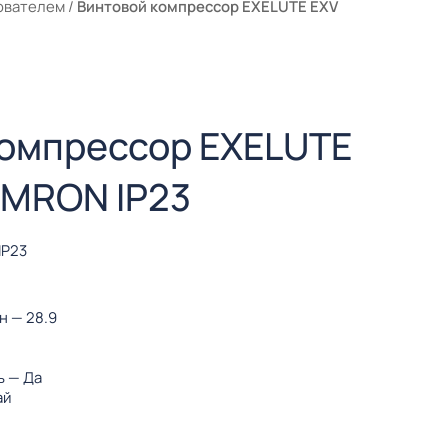
ователем
/
Винтовой компрессор EXELUTE EXV
компрессор EXELUTE
OMRON IP23
IP23
ин
— 28.9
ь
— Да
ай