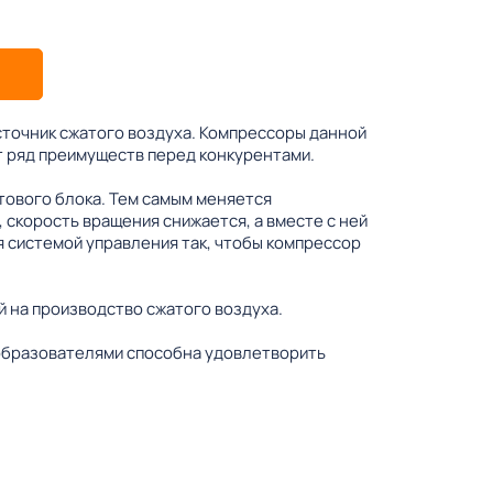
точник сжатого воздуха. Компрессоры данной
т ряд преимуществ перед конкурентами.
тового блока. Тем самым меняется
 скорость вращения снижается, а вместе с ней
 системой управления так, чтобы компрессор
 на производство сжатого воздуха.
еобразователями способна удовлетворить