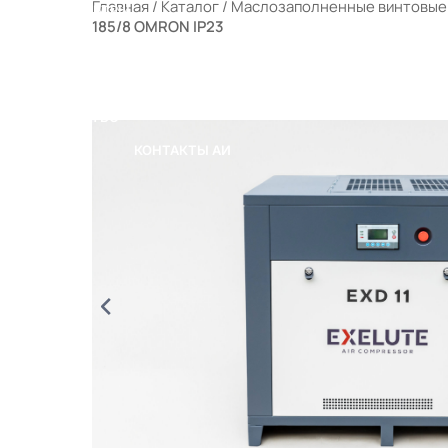
Главная
/
Каталог
/
Маслозаполненные винтовые
РАЛЬНЫЕ ФИЛЬТРЫ
185/8 OMRON IP23
ЫЕ КОМПРЕССОРНЫЕ СТАНЦИИ (МКС)
 ПОРТФЕЛЕ
ОТРУДНИЧЕСТВО
КОНТАКТЫ
КОНТАКТЫ АИ