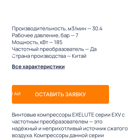
ГО
ГО
Производительность, м3/мин
— 30.4
Рабочее давление, бар
— 7
Мощность, кВт
— 185
Частотный преобразователь
— Да
Страна производства
— Китай
 (МКС)
Все характеристики
АКТЫ АИ
ОСТАВИТЬ ЗАЯВКУ
Винтовые компрессоры EXELUTE серии EXV с
частотным преобразователем — это
надёжный и неприхотливый источник сжатого
воздуха. Компрессоры данной серии