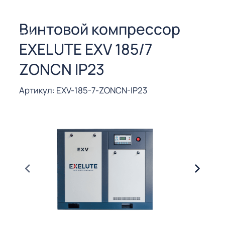
СОРЫ ДЛЯ
 РЕЗКИ
Винтовой компрессор
ЕНЧАТЫЕ
EXELUTE EXV 185/7
Е
СОРЫ
ZONCN IP23
ЫЕ
Артикул: EXV-185-7-ZONCN-IP23
ЫЕ
 СУХИМ
РЫ (3-40
СОРЫ