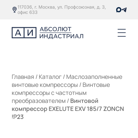
117036, г. Москва, ул. Профсоюзная, д. 3,
офис 633
Е
ОРЫ С
М
М
Главная
/
Каталог
/
Маслозаполненные
винтовые компрессоры
/
Винтовые
Е
ОРЫ С
компрессоры с частотным
преобразователем
/
Винтовой
М
компрессор EXELUTE EXV 185/7 ZONCN
Е
IP23
ОРЫ С
ЫМ
ОВАТЕЛЕМ