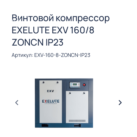
СОРЫ ДЛЯ
 РЕЗКИ
Винтовой компрессор
ЕНЧАТЫЕ
EXELUTE EXV 160/8
Е
СОРЫ
ZONCN IP23
ЫЕ
Артикул: EXV-160-8-ZONCN-IP23
ЫЕ
 СУХИМ
РЫ (3-40
СОРЫ