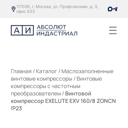
117036, г. Москва, ул. Профсоюзная, д. 3,
офис 633
Е
ОРЫ С
М
М
Главная
/
Каталог
/
Маслозаполненные
винтовые компрессоры
/
Винтовые
Е
ОРЫ С
компрессоры с частотным
преобразователем
/
Винтовой
М
компрессор EXELUTE EXV 160/8 ZONCN
Е
IP23
ОРЫ С
ЫМ
ОВАТЕЛЕМ