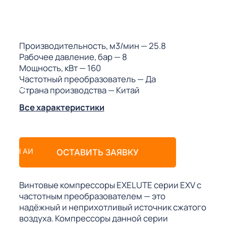
ГО
ГО
Производительность, м3/мин
— 25.8
Рабочее давление, бар
— 8
Мощность, кВт
— 160
Частотный преобразователь
— Да
Страна производства
— Китай
 (МКС)
Все характеристики
АКТЫ АИ
ОСТАВИТЬ ЗАЯВКУ
Винтовые компрессоры EXELUTE серии EXV с
частотным преобразователем — это
надёжный и неприхотливый источник сжатого
воздуха. Компрессоры данной серии