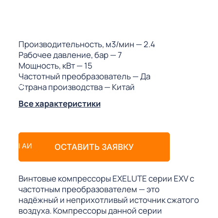
ГО
ГО
Производительность, м3/мин
— 2.4
Рабочее давление, бар
— 7
Мощность, кВт
— 15
Частотный преобразователь
— Да
Страна производства
— Китай
 (МКС)
Все характеристики
АКТЫ АИ
ОСТАВИТЬ ЗАЯВКУ
Винтовые компрессоры EXELUTE серии EXV с
частотным преобразователем — это
надёжный и неприхотливый источник сжатого
воздуха. Компрессоры данной серии