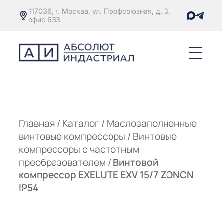
117036, г. Москва, ул. Профсоюзная, д. 3,
офис 633
Е
ОРЫ С
М
М
Главная
/
Каталог
/
Маслозаполненные
винтовые компрессоры
/
Винтовые
Е
ОРЫ С
компрессоры с частотным
преобразователем
/
Винтовой
М
компрессор EXELUTE EXV 15/7 ZONCN
Е
IP54
ОРЫ С
ЫМ
ОВАТЕЛЕМ