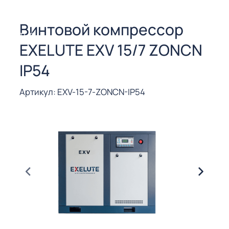
СОРЫ ДЛЯ
 РЕЗКИ
Винтовой компрессор
ЕНЧАТЫЕ
EXELUTE EXV 15/7 ZONCN
Е
СОРЫ
IP54
ЫЕ
Артикул: EXV-15-7-ZONCN-IP54
ЫЕ
 СУХИМ
РЫ (3-40
СОРЫ