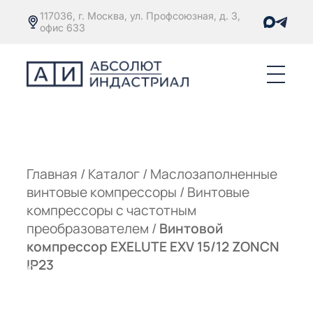
117036, г. Москва, ул. Профсоюзная, д. 3,
офис 633
Е
ОРЫ С
М
М
Главная
/
Каталог
/
Маслозаполненные
винтовые компрессоры
/
Винтовые
Е
ОРЫ С
компрессоры с частотным
преобразователем
/
Винтовой
М
компрессор EXELUTE EXV 15/12 ZONCN
Е
IP23
ОРЫ С
ЫМ
ОВАТЕЛЕМ