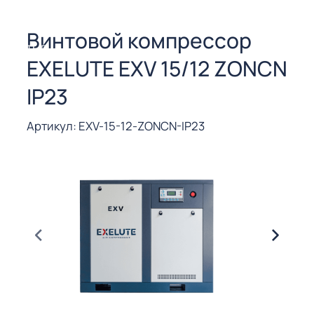
СОРЫ ДЛЯ
 РЕЗКИ
Винтовой компрессор
ЕНЧАТЫЕ
EXELUTE EXV 15/12 ZONCN
Е
СОРЫ
IP23
ЫЕ
Артикул: EXV-15-12-ZONCN-IP23
ЫЕ
 СУХИМ
РЫ (3-40
СОРЫ