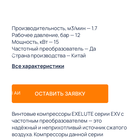
ГО
ГО
Производительность, м3/мин
— 1.7
Рабочее давление, бар
— 12
Мощность, кВт
— 15
Частотный преобразователь
— Да
Страна производства
— Китай
 (МКС)
Все характеристики
АКТЫ АИ
ОСТАВИТЬ ЗАЯВКУ
Винтовые компрессоры EXELUTE серии EXV с
частотным преобразователем — это
надёжный и неприхотливый источник сжатого
воздуха. Компрессоры данной серии