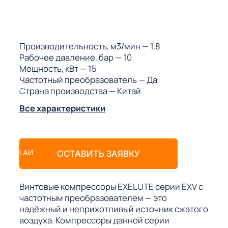
ГО
ГО
Производительность, м3/мин
— 1.8
Рабочее давление, бар
— 10
Мощность, кВт
— 15
Частотный преобразователь
— Да
Страна производства
— Китай
 (МКС)
Все характеристики
АКТЫ АИ
ОСТАВИТЬ ЗАЯВКУ
Винтовые компрессоры EXELUTE серии EXV с
частотным преобразователем — это
надёжный и неприхотливый источник сжатого
воздуха. Компрессоры данной серии