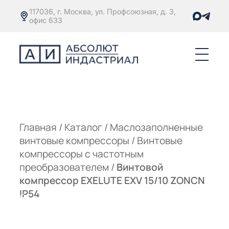
117036, г. Москва, ул. Профсоюзная, д. 3,
офис 633
Е
ОРЫ С
М
М
Главная
/
Каталог
/
Маслозаполненные
винтовые компрессоры
/
Винтовые
Е
ОРЫ С
компрессоры с частотным
преобразователем
/
Винтовой
М
компрессор EXELUTE EXV 15/10 ZONCN
Е
IP54
ОРЫ С
ЫМ
ОВАТЕЛЕМ