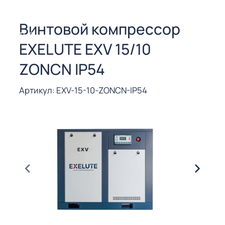
СОРЫ ДЛЯ
 РЕЗКИ
Винтовой компрессор
ЕНЧАТЫЕ
EXELUTE EXV 15/10
Е
СОРЫ
ZONCN IP54
ЫЕ
Артикул: EXV-15-10-ZONCN-IP54
ЫЕ
 СУХИМ
РЫ (3-40
СОРЫ