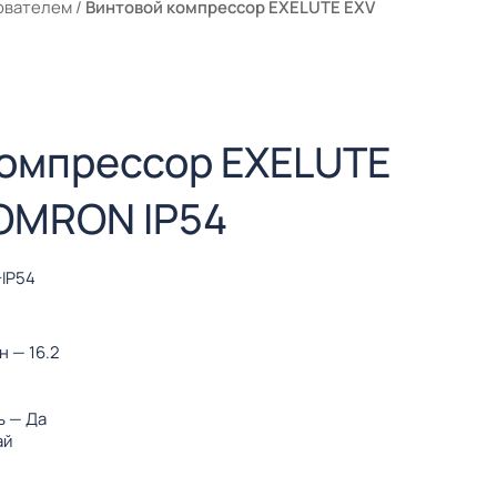
ователем
/
Винтовой компрессор EXELUTE EXV
компрессор EXELUTE
 OMRON IP54
-IP54
ин
— 16.2
ь
— Да
ай