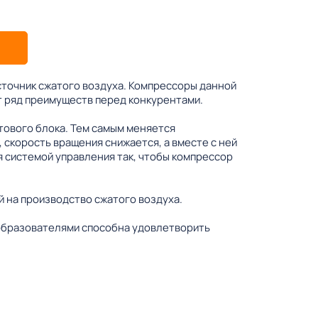
точник сжатого воздуха. Компрессоры данной
т ряд преимуществ перед конкурентами.
тового блока. Тем самым меняется
 скорость вращения снижается, а вместе с ней
 системой управления так, чтобы компрессор
 на производство сжатого воздуха.
еобразователями способна удовлетворить