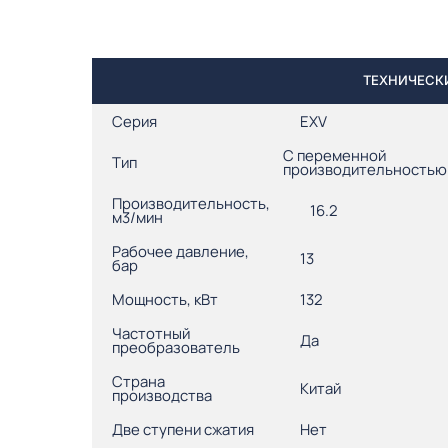
ТЕХНИЧЕСКИ
Серия
EXV
С переменной
Тип
производительностью
Производительность,
16.2
м3/мин
Рабочее давление,
13
бар
Мощность, кВт
132
Частотный
Да
преобразователь
Страна
Китай
производства
Две ступени сжатия
Нет