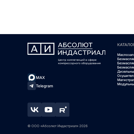
КАТАЛО
Маслозап
Безмасля
Безмасля
Безмасля
Дизельны
Осушител
MAX
Магистра
Модульны
Telegram
© ООО «Абсолют Индастриал» 2026