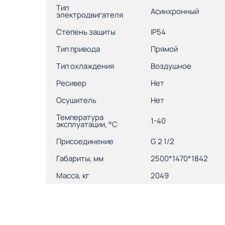
Тип
Асинхронный
электродвигателя
Степень защиты
IP54
Тип привода
Прямой
Тип охлаждения
Воздушное
Ресивер
Нет
Осушитель
Нет
Температура
1-40
эксплуатации, °С
Присоединение
G 2 1/2
Габариты, мм
2500*1470*1842
Масса, кг
2049