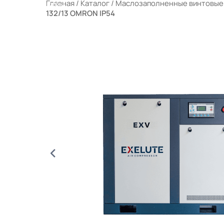
Главная
/
Каталог
/
Маслозаполненные винтовые
РАЛЬНЫЕ ФИЛЬТРЫ
132/13 OMRON IP54
ЫЕ КОМПРЕССОРНЫЕ СТАНЦИИ (МКС)
 ПОРТФЕЛЕ
ОТРУДНИЧЕСТВО
КОНТАКТЫ
КОНТАКТЫ АИ