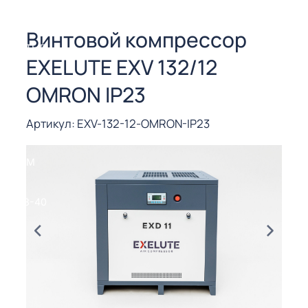
СОРЫ ДЛЯ
 РЕЗКИ
Винтовой компрессор
ЕНЧАТЫЕ
EXELUTE EXV 132/12
Е
СОРЫ
OMRON IP23
ЫЕ
Артикул: EXV-132-12-OMRON-IP23
ЫЕ
 СУХИМ
РЫ (3-40
СОРЫ