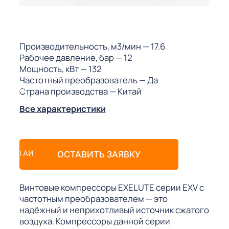
ГО
ГО
Производительность, м3/мин
— 17.6
Рабочее давление, бар
— 12
Мощность, кВт
— 132
Частотный преобразователь
— Да
Страна производства
— Китай
 (МКС)
Все характеристики
АКТЫ АИ
ОСТАВИТЬ ЗАЯВКУ
Винтовые компрессоры EXELUTE серии EXV с
частотным преобразователем — это
надёжный и неприхотливый источник сжатого
воздуха. Компрессоры данной серии