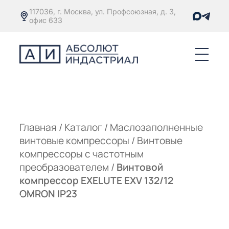
117036, г. Москва, ул. Профсоюзная, д. 3,
офис 633
Е
ОРЫ С
М
М
Главная
/
Каталог
/
Маслозаполненные
винтовые компрессоры
/
Винтовые
Е
ОРЫ С
компрессоры с частотным
преобразователем
/
Винтовой
М
компрессор EXELUTE EXV 132/12
Е
OMRON IP23
ОРЫ С
ЫМ
ОВАТЕЛЕМ