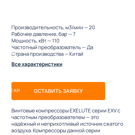
ГО
ГО
Производительность, м3/мин
— 20
Рабочее давление, бар
— 7
Мощность, кВт
— 110
Частотный преобразователь
— Да
Страна производства
— Китай
 (МКС)
Все характеристики
АКТЫ АИ
ОСТАВИТЬ ЗАЯВКУ
Винтовые компрессоры EXELUTE серии EXV с
частотным преобразователем — это
надёжный и неприхотливый источник сжатого
воздуха. Компрессоры данной серии