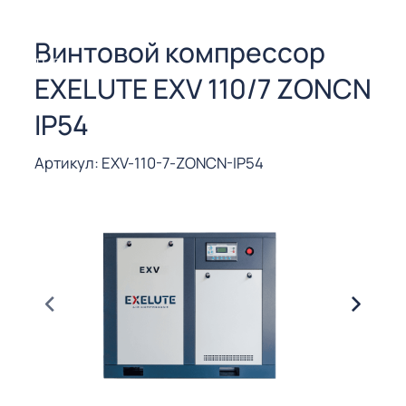
СОРЫ ДЛЯ
 РЕЗКИ
Винтовой компрессор
ЕНЧАТЫЕ
EXELUTE EXV 110/7 ZONCN
Е
СОРЫ
IP54
ЫЕ
Артикул: EXV-110-7-ZONCN-IP54
ЫЕ
 СУХИМ
РЫ (3-40
СОРЫ