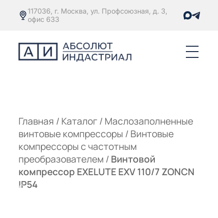
117036, г. Москва, ул. Профсоюзная, д. 3,
офис 633
Е
ОРЫ С
М
М
Главная
/
Каталог
/
Маслозаполненные
винтовые компрессоры
/
Винтовые
Е
ОРЫ С
компрессоры с частотным
преобразователем
/
Винтовой
М
компрессор EXELUTE EXV 110/7 ZONCN
Е
IP54
ОРЫ С
ЫМ
ОВАТЕЛЕМ