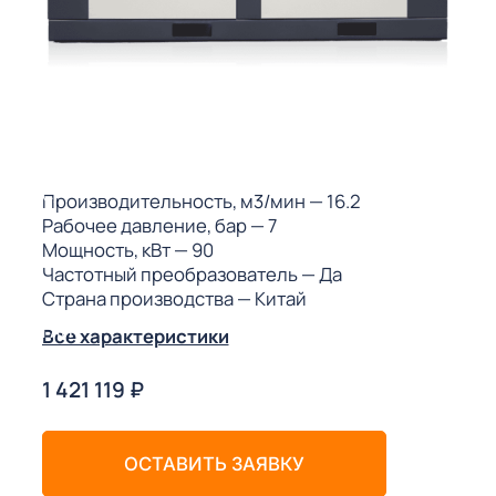
ГО
ГО
 (МКС)
Производительность, м3/мин
— 16.2
Рабочее давление, бар
— 7
Мощность, кВт
— 90
Частотный преобразователь
— Да
Страна производства
— Китай
АКТЫ АИ
Все характеристики
1 421 119
₽
ОСТАВИТЬ ЗАЯВКУ