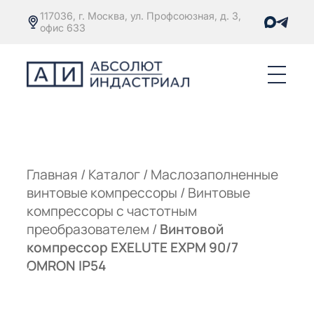
117036, г. Москва, ул. Профсоюзная, д. 3,
офис 633
Е
ОРЫ С
М
М
Главная
/
Каталог
/
Маслозаполненные
винтовые компрессоры
/
Винтовые
Е
ОРЫ С
компрессоры с частотным
преобразователем
/
Винтовой
М
компрессор EXELUTE EXPM 90/7
Е
OMRON IP54
ОРЫ С
ЫМ
ОВАТЕЛЕМ