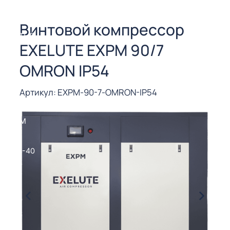
СОРЫ ДЛЯ
 РЕЗКИ
Винтовой компрессор
ЕНЧАТЫЕ
EXELUTE EXPM 90/7
Е
СОРЫ
OMRON IP54
ЫЕ
Артикул: EXPM-90-7-OMRON-IP54
ЫЕ
 СУХИМ
РЫ (3-40
СОРЫ