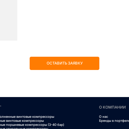
ОСТАВИТЬ ЗАЯВКУ
Г
О КОМПАНИИ
олненные винтовые компрессоры
О нас
ные винтовые компрессоры
Бренды в портфел
ные поршневые компрессоры (3-40 бар)
ные спиральные компрессоры