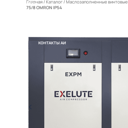
Главная
/
Каталог
/
Маслозаполненные винтовые
РАЛЬНЫЕ ФИЛЬТРЫ
75/8 OMRON IP54
ЫЕ КОМПРЕССОРНЫЕ СТАНЦИИ (МКС)
 ПОРТФЕЛЕ
ОТРУДНИЧЕСТВО
КОНТАКТЫ
КОНТАКТЫ АИ