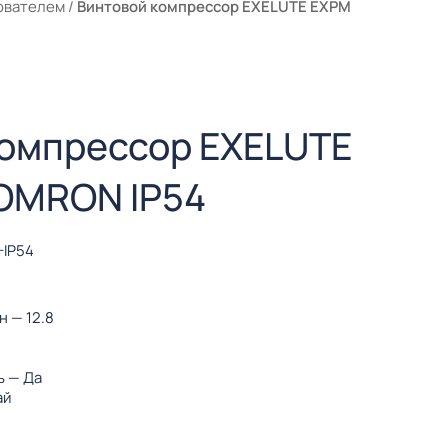
ователем
/
Винтовой компрессор EXELUTE EXPM
компрессор EXELUTE
 OMRON IP54
-IP54
ин
— 12.8
ь
— Да
ай