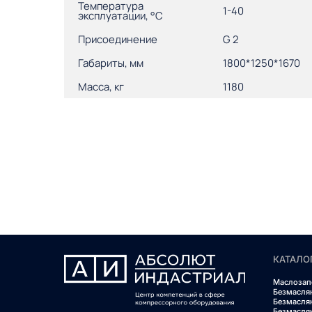
Температура
1-40
эксплуатации, °С
Присоединение
G 2
Габариты, мм
1800*1250*1670
Масса, кг
1180
КАТАЛО
Маслозап
Безмасля
Безмасля
Безмасля