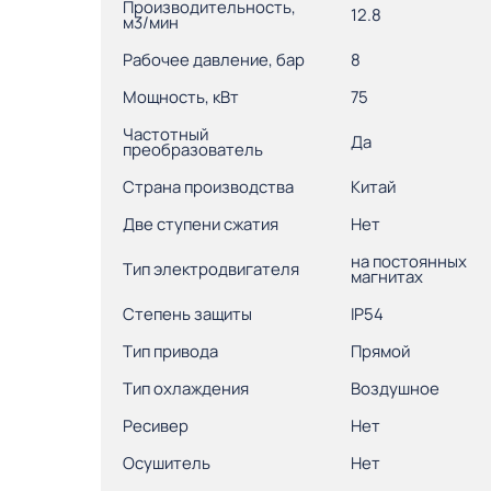
Производительность,
12.8
м3/мин
Рабочее давление, бар
8
Мощность, кВт
75
Частотный
Да
преобразователь
Страна производства
Китай
Две ступени сжатия
Нет
на постоянных
Тип электродвигателя
магнитах
Степень защиты
IP54
Тип привода
Прямой
Тип охлаждения
Воздушное
Ресивер
Нет
Осушитель
Нет