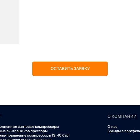
ОСТАВИТЬ ЗАЯВКУ
Г
О КОМПАНИИ
олненные винтовые компрессоры
О нас
ные винтовые компрессоры
Бренды в портфел
ные поршневые компрессоры (3-40 бар)
ные спиральные компрессоры