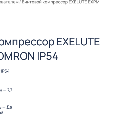
ователем
/
Винтовой компрессор EXELUTE EXPM
компрессор EXELUTE
 OMRON IP54
-IP54
ин
— 7.7
ь
— Да
ай