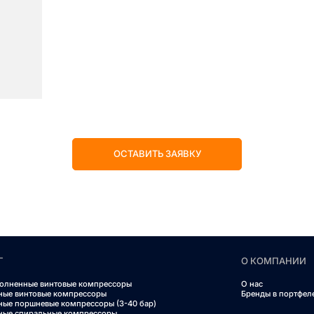
ОСТАВИТЬ ЗАЯВКУ
Г
О КОМПАНИИ
олненные винтовые компрессоры
О нас
ные винтовые компрессоры
Бренды в портфел
ные поршневые компрессоры (3-40 бар)
ные спиральные компрессоры