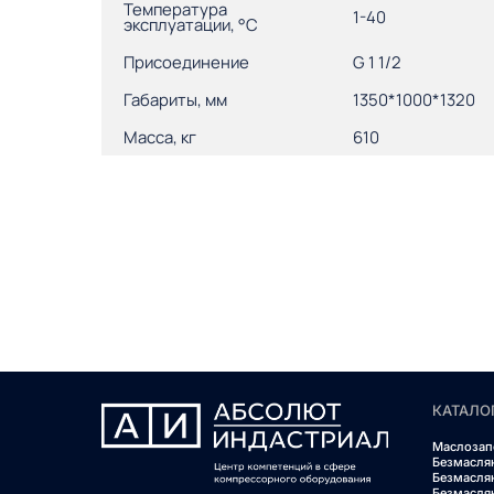
Температура
1-40
эксплуатации, °С
Присоединение
G 1 1/2
Габариты, мм
1350*1000*1320
Масса, кг
610
КАТАЛО
Маслозап
Безмасля
Безмасля
Безмасля