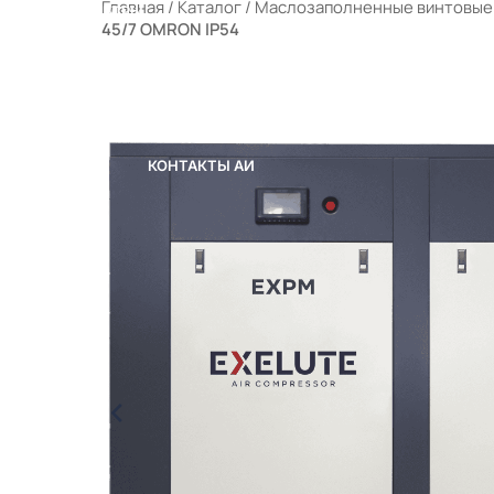
Главная
/
Каталог
/
Маслозаполненные винтовые
РАЛЬНЫЕ ФИЛЬТРЫ
45/7 OMRON IP54
ЫЕ КОМПРЕССОРНЫЕ СТАНЦИИ (МКС)
 ПОРТФЕЛЕ
ОТРУДНИЧЕСТВО
КОНТАКТЫ
КОНТАКТЫ АИ