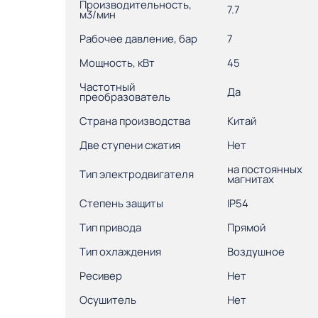
Производительность,
7.7
м3/мин
Рабочее давление, бар
7
Мощность, кВт
45
Частотный
Да
преобразователь
Страна производства
Китай
Две ступени сжатия
Нет
на постоянных
Тип электродвигателя
магнитах
Степень защиты
IP54
Тип привода
Прямой
Тип охлаждения
Воздушное
Ресивер
Нет
Осушитель
Нет