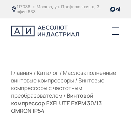
117036, г. Москва, ул. Профсоюзная, д. 3,
офис 633
Е
ОРЫ С
М
М
Главная
/
Каталог
/
Маслозаполненные
винтовые компрессоры
/
Винтовые
Е
ОРЫ С
компрессоры с частотным
преобразователем
/
Винтовой
М
компрессор EXELUTE EXPM 30/13
Е
OMRON IP54
ОРЫ С
ЫМ
ОВАТЕЛЕМ