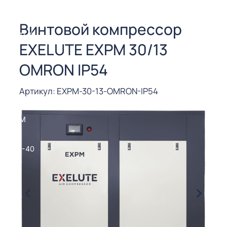
СОРЫ ДЛЯ
 РЕЗКИ
Винтовой компрессор
ЕНЧАТЫЕ
EXELUTE EXPM 30/13
Е
СОРЫ
OMRON IP54
ЫЕ
Артикул: EXPM-30-13-OMRON-IP54
ЫЕ
 СУХИМ
РЫ (3-40
СОРЫ