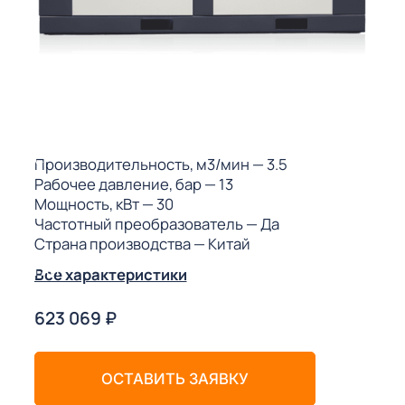
ГО
ГО
 (МКС)
Производительность, м3/мин
— 3.5
Рабочее давление, бар
— 13
Мощность, кВт
— 30
Частотный преобразователь
— Да
Страна производства
— Китай
АКТЫ АИ
Все характеристики
623 069
₽
ОСТАВИТЬ ЗАЯВКУ