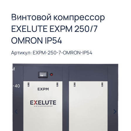
СОРЫ ДЛЯ
 РЕЗКИ
Винтовой компрессор
ЕНЧАТЫЕ
EXELUTE EXPM 250/7
Е
СОРЫ
OMRON IP54
ЫЕ
Артикул: EXPM-250-7-OMRON-IP54
ЫЕ
 СУХИМ
РЫ (3-40
СОРЫ