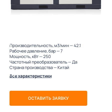
ГО
ГО
 (МКС)
Производительность, м3/мин
— 42.1
Рабочее давление, бар
— 7
Мощность, кВт
— 250
Частотный преобразователь
— Да
Страна производства
— Китай
АКТЫ АИ
Все характеристики
ОСТАВИТЬ ЗАЯВКУ