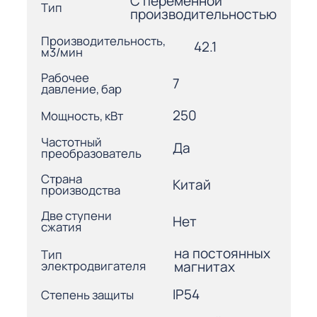
С переменной
Тип
производительностью
Производительность,
42.1
м3/мин
Рабочее
7
давление, бар
250
Мощность, кВт
Частотный
Да
преобразователь
Страна
Китай
производства
Две ступени
Нет
сжатия
на постоянных
Тип
электродвигателя
магнитах
IP54
Степень защиты