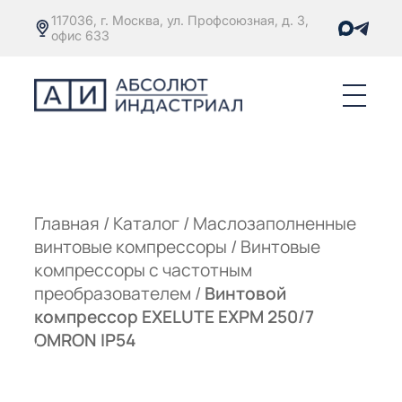
117036, г. Москва, ул. Профсоюзная, д. 3,
офис 633
Е
ОРЫ С
М
М
Главная
/
Каталог
/
Маслозаполненные
винтовые компрессоры
/
Винтовые
Е
ОРЫ С
компрессоры с частотным
преобразователем
/
Винтовой
М
компрессор EXELUTE EXPM 250/7
Е
OMRON IP54
ОРЫ С
ЫМ
ОВАТЕЛЕМ