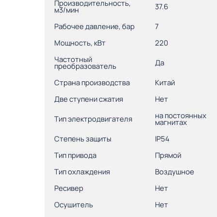
Производительность,
37.6
м3/мин
Рабочее давление, бар
7
Мощность, кВт
220
Частотный
Да
преобразователь
Страна производства
Китай
Две ступени сжатия
Нет
на постоянных
Тип электродвигателя
магнитах
Степень защиты
IP54
Тип привода
Прямой
Тип охлаждения
Воздушное
Ресивер
Нет
Осушитель
Нет