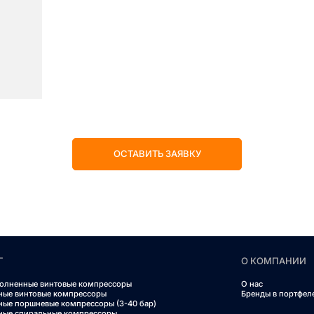
ОСТАВИТЬ ЗАЯВКУ
Г
О КОМПАНИИ
олненные винтовые компрессоры
О нас
ные винтовые компрессоры
Бренды в портфел
ные поршневые компрессоры (3-40 бар)
ные спиральные компрессоры