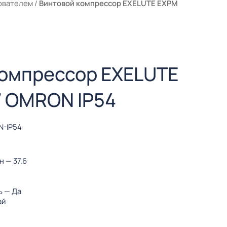
ователем
/
Винтовой компрессор EXELUTE EXPM
компрессор EXELUTE
7 OMRON IP54
N-IP54
ин
— 37.6
ь
— Да
ай