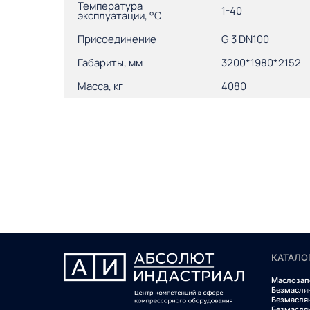
Температура
1-40
эксплуатации, °С
Присоединение
G 3 DN100
Габариты, мм
3200*1980*2152
Масса, кг
4080
КАТАЛО
Маслозап
Безмасля
Безмасля
Безмасля