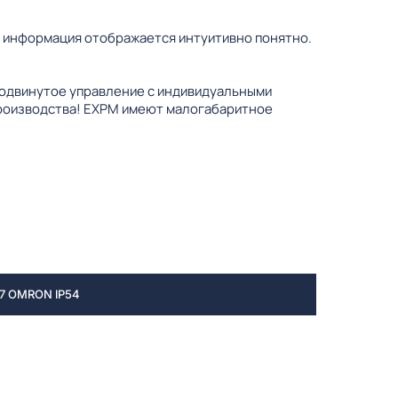
я информация отображается интуитивно понятно.
родвинутое управление с индивидуальными
производства! EXPM имеют малогабаритное
 OMRON IP54