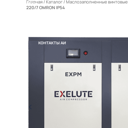
Главная
/
Каталог
/
Маслозаполненные винтовые
РАЛЬНЫЕ ФИЛЬТРЫ
220/7 OMRON IP54
ЫЕ КОМПРЕССОРНЫЕ СТАНЦИИ (МКС)
 ПОРТФЕЛЕ
ОТРУДНИЧЕСТВО
КОНТАКТЫ
КОНТАКТЫ АИ