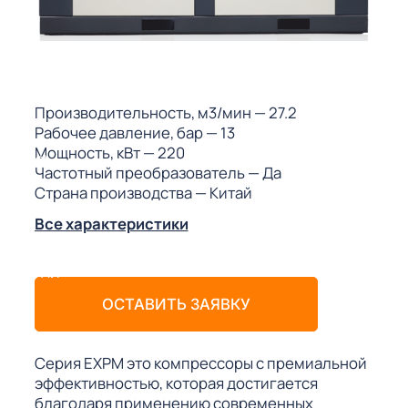
ГО
ГО
Производительность, м3/мин
— 27.2
Рабочее давление, бар
— 13
Мощность, кВт
— 220
 (МКС)
Частотный преобразователь
— Да
Страна производства
— Китай
Все характеристики
АКТЫ АИ
ОСТАВИТЬ ЗАЯВКУ
Серия EXPM это компрессоры с премиальной
эффективностью, которая достигается
благодаря применению современных