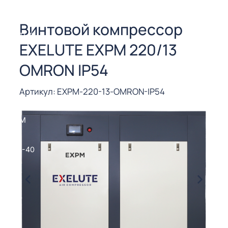
СОРЫ ДЛЯ
 РЕЗКИ
Винтовой компрессор
ЕНЧАТЫЕ
EXELUTE EXPM 220/13
Е
СОРЫ
OMRON IP54
ЫЕ
Артикул: EXPM-220-13-OMRON-IP54
ЫЕ
 СУХИМ
РЫ (3-40
СОРЫ