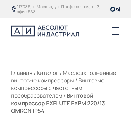
117036, г. Москва, ул. Профсоюзная, д. 3,
офис 633
Е
ОРЫ С
М
М
Главная
/
Каталог
/
Маслозаполненные
винтовые компрессоры
/
Винтовые
Е
ОРЫ С
компрессоры с частотным
преобразователем
/
Винтовой
М
компрессор EXELUTE EXPM 220/13
Е
OMRON IP54
ОРЫ С
ЫМ
ОВАТЕЛЕМ