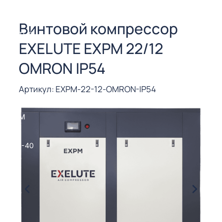
СОРЫ ДЛЯ
 РЕЗКИ
Винтовой компрессор
ЕНЧАТЫЕ
EXELUTE EXPM 22/12
Е
СОРЫ
OMRON IP54
ЫЕ
Артикул: EXPM-22-12-OMRON-IP54
ЫЕ
 СУХИМ
РЫ (3-40
СОРЫ