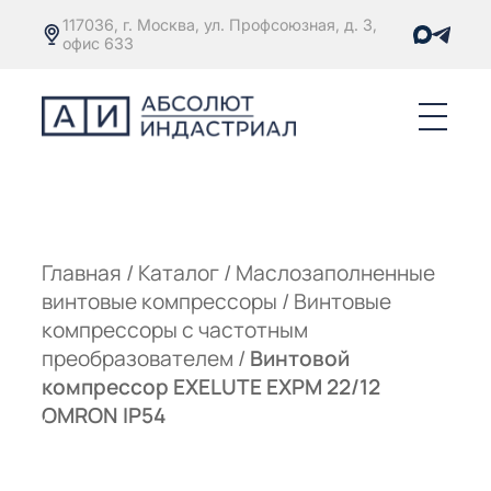
117036, г. Москва, ул. Профсоюзная, д. 3,
офис 633
Е
ОРЫ С
М
М
Главная
/
Каталог
/
Маслозаполненные
винтовые компрессоры
/
Винтовые
Е
ОРЫ С
компрессоры с частотным
преобразователем
/
Винтовой
М
компрессор EXELUTE EXPM 22/12
Е
OMRON IP54
ОРЫ С
ЫМ
ОВАТЕЛЕМ