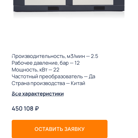
ГО
ГО
 (МКС)
Производительность, м3/мин
— 2.5
Рабочее давление, бар
— 12
Мощность, кВт
— 22
Частотный преобразователь
— Да
Страна производства
— Китай
АКТЫ АИ
Все характеристики
450 108
₽
ОСТАВИТЬ ЗАЯВКУ