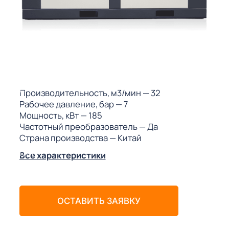
ГО
ГО
 (МКС)
Производительность, м3/мин
— 32
Рабочее давление, бар
— 7
Мощность, кВт
— 185
Частотный преобразователь
— Да
Страна производства
— Китай
АКТЫ АИ
Все характеристики
ОСТАВИТЬ ЗАЯВКУ