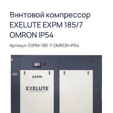
СОРЫ ДЛЯ
 РЕЗКИ
Винтовой компрессор
ЕНЧАТЫЕ
EXELUTE EXPM 185/7
Е
СОРЫ
OMRON IP54
ЫЕ
Артикул: EXPM-185-7-OMRON-IP54
ЫЕ
 СУХИМ
РЫ (3-40
СОРЫ