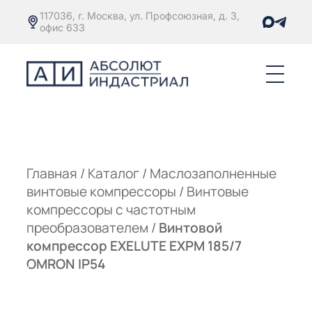
117036, г. Москва, ул. Профсоюзная, д. 3,
офис 633
Е
ОРЫ С
М
М
Главная
/
Каталог
/
Маслозаполненные
винтовые компрессоры
/
Винтовые
Е
ОРЫ С
компрессоры с частотным
преобразователем
/
Винтовой
М
компрессор EXELUTE EXPM 185/7
Е
OMRON IP54
ОРЫ С
ЫМ
ОВАТЕЛЕМ