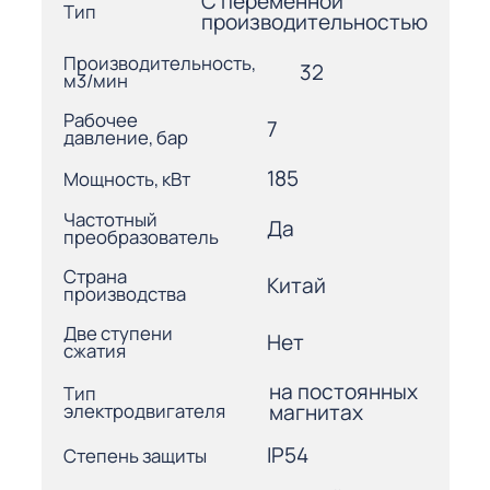
С переменной
Тип
производительностью
Производительность,
32
м3/мин
Рабочее
7
давление, бар
185
Мощность, кВт
Частотный
Да
преобразователь
Страна
Китай
производства
Две ступени
Нет
сжатия
на постоянных
Тип
электродвигателя
магнитах
IP54
Степень защиты