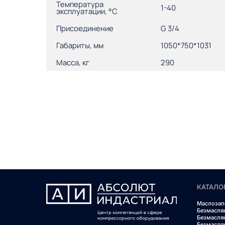
Температура
1-40
эксплуатации, °С
Присоединение
G 3/4
Габариты, мм
1050*750*1031
Масса, кг
290
КАТАЛО
Маслозап
Безмасля
Безмасля
Безмасля