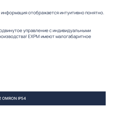
я информация отображается интуитивно понятно.
родвинутое управление с индивидуальными
производства! EXPM имеют малогабаритное
 OMRON IP54