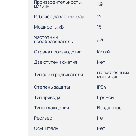
Производительность,
1.9
м3/мин
Рабочее давление, бар
12
Мощность, кВт
15
Частотный
Да
преобразователь
Страна производства
Китай
Две ступени сжатия
Нет
на постоянных
Тип электродвигателя
магнитах
Степень защиты
IP54
Тип привода
Прямой
Тип охлаждения
Воздушное
Ресивер
Нет
Осушитель
Нет