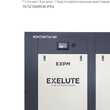
Главная
/
Каталог
/
Маслозаполненные винтовые
РАЛЬНЫЕ ФИЛЬТРЫ
15/12 OMRON IP54
ЫЕ КОМПРЕССОРНЫЕ СТАНЦИИ (МКС)
 ПОРТФЕЛЕ
ОТРУДНИЧЕСТВО
КОНТАКТЫ
КОНТАКТЫ АИ