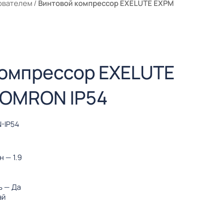
ователем
/
Винтовой компрессор EXELUTE EXPM
компрессор EXELUTE
 OMRON IP54
-IP54
ин
— 1.9
ь
— Да
ай