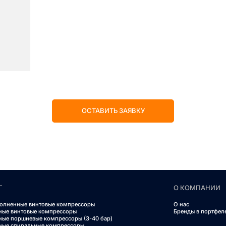
ОСТАВИТЬ ЗАЯВКУ
Г
О КОМПАНИИ
олненные винтовые компрессоры
О нас
ные винтовые компрессоры
Бренды в портфел
ные поршневые компрессоры (3-40 бар)
ные спиральные компрессоры